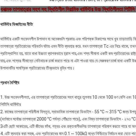
ধনাত্মক তাপমাত্রার সহগ সহ স্থিতিশীল সিরামিক থার্মিস্টর উচ্চ স্থিতিশীলতা পিটিস
থার্মিস্টর ডিজাইনের নীতি
থার্মিস্টর একটি সংবেদনশীল উপাদান যা অনেকগুলি প্রকার এবং পরিপক্ক বিকাশের সাথে খুব তাড়াতাড়ি বি
তাপমাত্রা প্রতিরোধের পরিবর্তন ঘটায় এমন নীতি ব্যবহার করে. যখন তাপমাত্রা Tc এর নিচে থাকে, তখন গ
প্রতিস্থাপিত হয়, যাতে বাধা উচ্চতা ব্যাপকভাবে হ্রাস পায়,এবং শস্য সীমানা একটি কম প্রতিরোধের রাষ্ট্
যায়,এবং শস্যের সীমান্তে নেতিবাচক চার্জ করতে পারে না এটা পাওয়া যায় যে মেরুকরণ চার্জ বাধা একটি উ
উপাদানটির সামগ্রিক প্রতিরোধের তীব্রভাবে বৃদ্ধি পায়।
প্রধান বৈশিষ্ট্য
1. উচ্চ সংবেদনশীলতা, এর তাপমাত্রা প্রতিরোধের সহগ ধাতুর তুলনায় 10 থেকে 100 গুণ বেশি এবং 10
পিটিসি থার্মিস্টর
2. কাজের তাপমাত্রা পরিসীমা বিস্তৃত, স্বাভাবিক তাপমাত্রা ডিভাইস - 55 °C ~ 315 °C জন্য উপয
(বর্তমানে সর্বোচ্চ তাপমাত্রা 2000 °C পর্যন্ত পৌঁছতে পারে), এবং নিম্ন তাপমাত্রা ডিভাইস - ২৭৩ 
3এটি ছোট আকারের, এটি জীবের ফাঁক, গহ্বর এবং রক্তনালীগুলির তাপমাত্রা পরিমাপ করতে পারে যা অন্যান্
4. এটি ব্যবহার করা সহজ, এবং প্রতিরোধের মান 0.1 ~ 100kΩ মধ্যে নির্বিচারে নির্বাচন করা যেতে পার