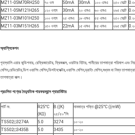
MZ11-05M70RH250
৭০ ওম
50mA
30mA
১০০ এমএ
২৫০ ভোল্ট
0.৩
MZ11-05M121H265
১২০ ওহম
30mA
২০ এমএ
৬০ এমএ
২৬৫ ভোল্ট
0.৩
MZ11-03M101H250
১০০ ওহম
২৫ এমএ
১৮ এমএ
৫৫ এমএ
২৫০ ভোল্ট
0.২
MZ11-03M151H265
১৫০ ওহম
22mA
১৫ এমএ
৪৫ এমএ
২৬৫ ভোল্ট
0.২
অ্যাপ্লিকেশন
গৃহস্থালি এয়ার কন্ডিশনার, রেফ্রিজারেটর, ফ্রিজবক্স, ওয়াটার হিটার, পানীয়ের তাপমাত্রা পরিমাপ এবং নিয়ন
মেশিন,রেডিয়েটর,ডিশ ওয়াশিং মেশিন,ডিসইনফেক্টর,ওয়াশিং মেশিন,ড্রাইং মেশিন,মধ্যম বা নিম্ন তাপমাত্রা
তাপমাত্রা বাক্স।
প্রচলিত পণ্যের বৈদ্যুতিক পারফরম্যান্স প্যারামিটার
পার্ট নং.
R25°C
B ((K)
নামমাত্র শক্তি @25°C ((mW)
(KΩ)
২৫/৫০°সি
TS502□3274A
5.0
3274
১০-২০
TS502□3435B
5.0
3435
১০-২০