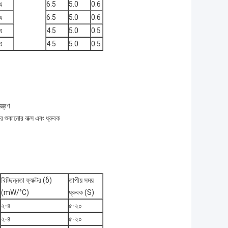
এ
6.5
5.0
0.6
এ
6.5
5.0
0.6
এ
4.5
5.0
0.5
এ
4.5
5.0
0.5
্ত্রণ
র শুকানোর বাক্স এবং ধ্রুবক
বিচ্ছিন্নতা ফ্যাক্টর (δ)
তাপীয় সময়
(mW/°C)
ধ্রুবক (S)
২-৪
৫-২০
২-৪
৫-২০