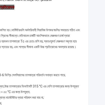
ি প্রতিরোধক
কশিত হয়।থার্মিস্টরগুলি অর্ধপরিবাহী সিরামিক উপকরণগুলির সমন্বয়ে গঠিত এবং
্রিনের সীমান্তে নেতিবাচক চার্জটি আংশিকভাবে মেরুকরণ চার্জ দ্বারা
র হয়যখন তাপমাত্রা Tc এর চেয়ে বেশি হয়, স্বতঃস্ফূর্ত মেরুকরণ অদৃশ্য হয়ে
চ্চ স্তরের হয়, এবং শস্যের সীমানা একটি উচ্চ প্রতিরোধের অবস্থায় রয়েছে।
-6 ডিগ্রি সেলসিয়াসের তাপমাত্রা পরিবর্তন সনাক্ত করতে পারে;
ুক্ত,উচ্চ তাপমাত্রার ডিভাইসটি 315 °C এর বেশি তাপমাত্রার জন্য উপযুক্ত
°C ~ ৫৫ °C এর জন্য উপযুক্ত;
য থার্মোমিটার দ্বারা পরিমাপ করা যায় না;
ে;