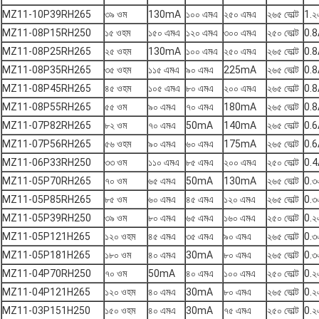
MZ11-10P39RH265
৩৯ ওম
130mA
১০০ এমএ
২৫০ এমএ
২৬৫ ভোল্ট
1.২
MZ11-08P15RH250
১৫ ওহম
১৫০ এমএ
১২০ এমএ
৩০০ এমএ
২৫০ ভোল্ট
0.8
MZ11-08P25RH265
২৫ ওহম
130mA
১০০ এমএ
২৫০ এমএ
২৬৫ ভোল্ট
0.8
MZ11-08P35RH265
৩৫ ওহম
১১৫ এমএ
৯০ এমএ
225mA
২৬৫ ভোল্ট
0.8
MZ11-08P45RH265
৪৫ ওহম
১০৫ এমএ
৮০ এমএ
২০০ এমএ
২৬৫ ভোল্ট
0.8
MZ11-08P55RH265
৫৫ ওম
৯০ এমএ
৭০ এমএ
180mA
২৬৫ ভোল্ট
0.8
MZ11-07P82RH265
৮২ ওম
৭০ এমএ
50mA
140mA
২৬৫ ভোল্ট
0.6
MZ11-07P56RH265
৫৬ ওহম
৯০ এমএ
৬০ এমএ
175mA
২৬৫ ভোল্ট
0.6
MZ11-06P33RH250
৩৩ ওম
১১০ এমএ
৮৫ এমএ
২০০ এমএ
২৫০ ভোল্ট
0.4
MZ11-05P70RH265
৭০ ওম
৬৫ এমএ
50mA
130mA
২৬৫ ভোল্ট
0.৩
MZ11-05P85RH265
৮৫ ওম
৬০ এমএ
৪৫ এমএ
১২০ এমএ
২৬৫ ভোল্ট
0.৩
MZ11-05P39RH250
৩৯ ওম
৮০ এমএ
৬৫ এমএ
১৬০ এমএ
২৫০ ভোল্ট
0.২
MZ11-05P121H265
১২০ ওহম
৪৫ এমএ
৩৫ এমএ
৯০ এমএ
২৬৫ ভোল্ট
0.৩
MZ11-05P181H265
১৮০ ওম
৪০ এমএ
30mA
৮০ এমএ
২৬৫ ভোল্ট
0.৩
MZ11-04P70RH250
৭০ ওম
50mA
৪০ এমএ
১০০ এমএ
২৫০ ভোল্ট
0.২
MZ11-04P121H265
১২০ ওহম
৪০ এমএ
30mA
৮০ এমএ
২৬৫ ভোল্ট
0.২
MZ11-03P151H250
১৫০ ওহম
৪০ এমএ
30mA
৭৫ এমএ
২৫০ ভোল্ট
0.২