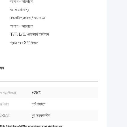
আলাপ - আলোচনা
আলোচনাযোগ্য
রপ্তানি প্যাকেজ / আলোচনা
আলাপ - আলোচনা
T/T, L/C, ওয়েস্টার্ন ইউনিয়ন
প্রতি বছর 24 মিলিয়ন
োধক
োধ সহনশীলতা:
±25%
ের ধরন:
গর্ত মাধ্যমে
URES:
খুব সংবেদনশীল
টিসি
,
সিরামিক পজিটিভ তাপমাত্রা সহগ প্রতিরোধক