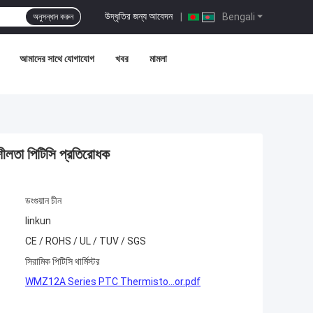
উদ্ধৃতির জন্য আবেদন
|
Bengali
অনুসন্ধান করুন
আমাদের সাথে যোগাযোগ
খবর
মামলা
িশীলতা পিটিসি প্রতিরোধক
ডংগুয়ান চীন
linkun
CE / ROHS / UL / TUV / SGS
সিরামিক পিটিসি থার্মিস্টর
WMZ12A Series PTC Thermisto...or.pdf