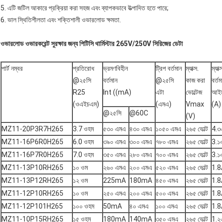
5. এটি জটিল আকারে প্রক্রিয়া করা সহজ এবং ব্যাপকভাবে উত্পাদিত হতে পারে;
6. ভাল স্থিতিশীলতা এবং শক্তিশালী ওভারলোড ক্ষমতা.
ওভারলোড ওভারকরেন্ট সুরক্ষার জন্য পিটিসি থার্মিস্টার 265V/250V সিরিজের ডেটা
পার্ট নম্বর
প্রতিরোধ
ভ্রমণবিহীন
ট্রিপ বর্তমান
ম্যাক্স.
ম্যাক্
@২৫সি
বর্তমান
@২৫সি
কাজ করা
বর্তম
R25
Int ((mA)
এটা
ভোল্টেজ
আইম্
(ওএইচএম)
(এমএ)
Vmax
(A)
@২৫সি
@60C
(V)
MZ11-20P3R7H265
3.7 ওহম
৫৩০ এমএ
৪৩০ এমএ
১০৫০ এমএ
২৬৫ ভোল্ট
4.৩
MZ11-16P6R0H265
6.0 ওহম
৩৯০ এমএ
৩০০ এমএ
৭৮০ এমএ
২৬৫ ভোল্ট
3.১
MZ11-16P7R0H265
7.0 ওহম
৩৫০ এমএ
২৮০ এমএ
৭০০ এমএ
২৬৫ ভোল্ট
3.১
MZ11-13P10RH265
১০ ওম
২৬০ এমএ
২০০ এমএ
৫২০ এমএ
২৬৫ ভোল্ট
1.8
MZ11-13P12RH265
১২ ওম
225mA
180mA
৪৫০ এমএ
২৬৫ ভোল্ট
1.8
MZ11-12P10RH265
১০ ওম
২৫০ এমএ
২০০ এমএ
৫০০ এমএ
২৬৫ ভোল্ট
1.8
MZ11-12P101H265
১০০ ওহম
50mA
৪০ এমএ
১০০ এমএ
২৬৫ ভোল্ট
1.8
MZ11-10P15RH265
১৫ ওহম
180mA
140mA
৩৫০ এমএ
২৬৫ ভোল্ট
1.২