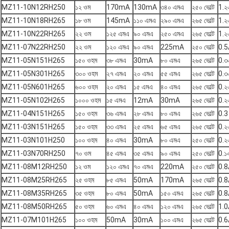
MZ11-10N12RH250
১২ ওম
170mA
130mA
৩৪০ এমএ
২৫০ ভোল্ট
1.২
MZ11-10N18RH265
১৮ ওম
145mA
১১০ এমএ
২৯০ এমএ
২৬৫ ভোল্ট
1.২
MZ11-10N22RH265
২২ ওম
১২৫ এমএ
৯০ এমএ
২৫০ এমএ
২৬৫ ভোল্ট
1.২
MZ11-07N22RH250
২২ ওম
১২০ এমএ
৯০ এমএ
225mA
২৫০ ভোল্ট
0.5
MZ11-05N151H265
১৫০ ওহম
৩৮ এমএ
30mA
৮০ এমএ
২৬৫ ভোল্ট
0.৩
MZ11-05N301H265
৩০০ ওহম
২৭ এমএ
২০ এমএ
৫৫ এমএ
২৬৫ ভোল্ট
0.৩
MZ11-05N601H265
৬০০ ওহম
২০ এমএ
১৫ এমএ
৪০ এমএ
২৬৫ ভোল্ট
0.২
MZ11-05N102H265
১০০০ ওহম
১৫ এমএ
12mA
30mA
২৬৫ ভোল্ট
0.২
MZ11-04N151H265
১৫০ ওহম
৩৬ এমএ
২৮ এমএ
৮০ এমএ
২৬৫ ভোল্ট
0.3
MZ11-03N151H265
১৫০ ওহম
৩৩ এমএ
২৫ এমএ
৬৫ এমএ
২৬৫ ভোল্ট
0.২
MZ11-03N101H250
১০০ ওহম
৪০ এমএ
30mA
৮০ এমএ
২৫০ ভোল্ট
0.২
MZ11-03N70RH250
৭০ ওম
৪৫ এমএ
৩৫ এমএ
৯০ এমএ
২৫০ ভোল্ট
0.১
MZ11-08M12RH250
১২ ওম
১২০ এমএ
৭০ এমএ
220mA
২৫০ ভোল্ট
0.8
MZ11-08M25RH265
২৫ ওহম
৮৫ এমএ
50mA
170mA
২৬৫ ভোল্ট
0.8
MZ11-08M35RH265
৩৫ ওহম
৮০ এমএ
50mA
১৫০ এমএ
২৬৫ ভোল্ট
0.8
MZ11-08M50RH265
৫০ ওহম
৬০ এমএ
৪০ এমএ
১২০ এমএ
২৬৫ ভোল্ট
1.0
MZ11-07M101H265
১০০ ওহম
50mA
30mA
১০০ এমএ
২৬৫ ভোল্ট
0.6