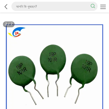
2
/
7