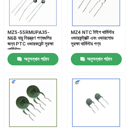
আমাদের সম্বন্ধে
MZ5-55RMUPA35-
MZ4 NTC টাইপ থার্মিস্টর
কারখানা পরিদর্শন
N6B বায়ু নিয়ন্ত্রণ পণ্যগুলির
ওভারকন্ট্রাক্ট এবং ওভারলোড
জন্য PTC ওভারকরেন্ট সুরক্ষা
সুরক্ষা থার্মিস্টর পণ্য
থার্মিস্টার
গুণমান নিয়ন্ত্রণ
অনুসন্ধান পাঠান
অনুসন্ধান পাঠান
আমাদের সাথে যোগাযোগ
খবর
মামলা
পিটিসি থার্মিস্টর