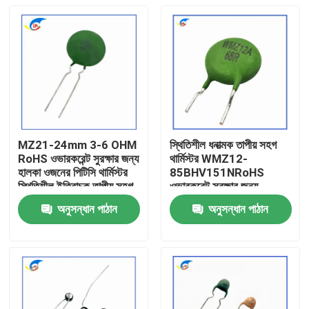
MZ21-24mm 3-6 OHM
স্থিতিশীল ধনাত্মক তাপীয় সহগ
RoHS ওভারকরেন্ট সুরক্ষার জন্য
থার্মিস্টর WMZ12-
হালকা ওজনের পিটিসি থার্মিস্টর
85BHV151NRoHS
স্থিতিশীল ইতিবাচক তাপীয় সহগ
ওভারকরেন্ট সুরক্ষার জন্য
থার্মিস্টর
RoHS-সামঞ্জস্যপূর্ণ সার্টিফাইড
অনুসন্ধান পাঠান
অনুসন্ধান পাঠান
বাড়ি
পণ্য
ভিডিও