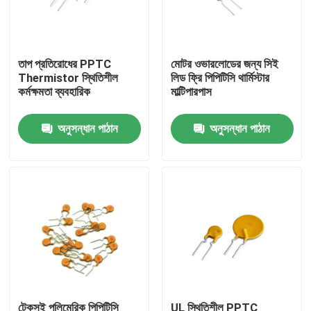
আমাদের সম্বন্ধে
তাপ প্রতিরোধের PPTC
মোটর ওভারলোডের জন্য সিই
Thermistor স্থিতিশীল
লিড ফ্রি পিপিটিসি থার্মিস্টার
কারখানা পরিদর্শন
কর্মক্ষমতা ব্যবহারিক
মাল্টিপারপাস
গুণমান নিয়ন্ত্রণ
অনুসন্ধান পাঠান
অনুসন্ধান পাঠান
আমাদের সাথে যোগাযোগ
খবর
মামলা
পিটিসি থার্মিস্টর
টেকসই পলিমেরিক পিপিটিসি
UL স্থিতিশীল PPTC