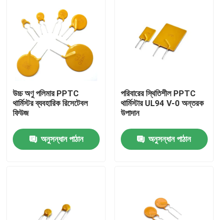
উচ্চ অণু পলিমার PPTC
পরিবারের স্থিতিশীল PPTC
থার্মিস্টর ব্যবহারিক রিসেটেবল
থার্মিস্টার UL94 V-0 অন্তরক
ফিউজ
উপাদান
অনুসন্ধান পাঠান
অনুসন্ধান পাঠান
বাড়ি
পণ্য
ভিডিও