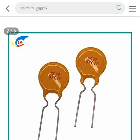
2
/
5