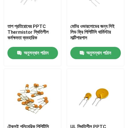
আমাদের সম্বন্ধে
তাপ প্রতিরোধের PPTC
মোটর ওভারলোডের জন্য সিই
Thermistor স্থিতিশীল
লিড ফ্রি পিপিটিসি থার্মিস্টার
কারখানা পরিদর্শন
কর্মক্ষমতা ব্যবহারিক
মাল্টিপারপাস
গুণমান নিয়ন্ত্রণ
অনুসন্ধান পাঠান
অনুসন্ধান পাঠান
আমাদের সাথে যোগাযোগ
খবর
মামলা
পিটিসি থার্মিস্টর
টেকসই পলিমেরিক পিপিটিসি
UL স্থিতিশীল PPTC