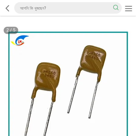
2
/
5