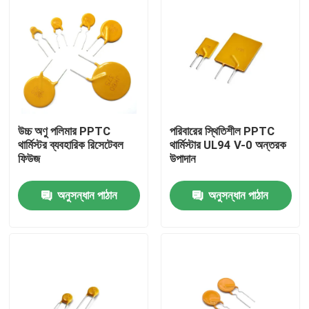
উচ্চ অণু পলিমার PPTC
পরিবারের স্থিতিশীল PPTC
থার্মিস্টর ব্যবহারিক রিসেটেবল
থার্মিস্টার UL94 V-0 অন্তরক
ফিউজ
উপাদান
অনুসন্ধান পাঠান
অনুসন্ধান পাঠান
বাড়ি
পণ্য
ভিডিও