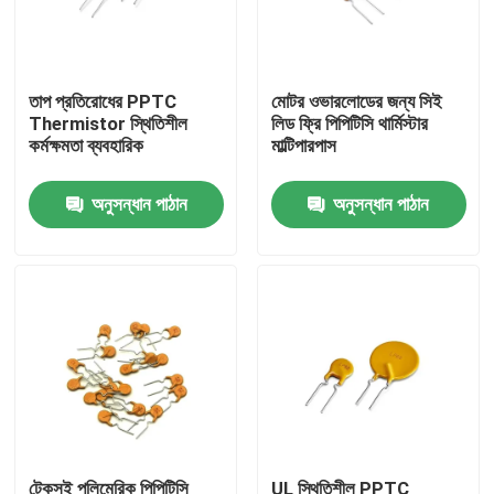
আমাদের সম্বন্ধে
তাপ প্রতিরোধের PPTC
মোটর ওভারলোডের জন্য সিই
Thermistor স্থিতিশীল
লিড ফ্রি পিপিটিসি থার্মিস্টার
কারখানা পরিদর্শন
কর্মক্ষমতা ব্যবহারিক
মাল্টিপারপাস
গুণমান নিয়ন্ত্রণ
অনুসন্ধান পাঠান
অনুসন্ধান পাঠান
আমাদের সাথে যোগাযোগ
খবর
মামলা
পিটিসি থার্মিস্টর
টেকসই পলিমেরিক পিপিটিসি
UL স্থিতিশীল PPTC