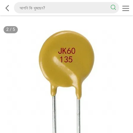
2
/
5