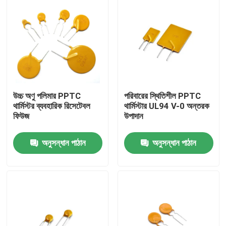
উচ্চ অণু পলিমার PPTC
পরিবারের স্থিতিশীল PPTC
থার্মিস্টর ব্যবহারিক রিসেটেবল
থার্মিস্টার UL94 V-0 অন্তরক
ফিউজ
উপাদান
অনুসন্ধান পাঠান
অনুসন্ধান পাঠান
বাড়ি
পণ্য
ভিডিও