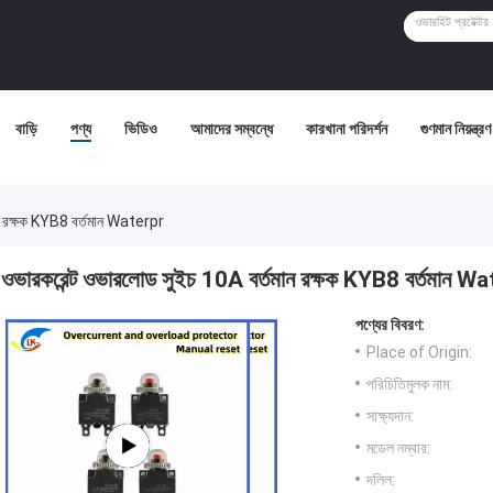
বাড়ি
পণ্য
ভিডিও
আমাদের সম্বন্ধে
কারখানা পরিদর্শন
গুণমান নিয়ন্ত্রণ
ন রক্ষক KYB8 বর্তমান Waterpr
ওভারকরেন্ট ওভারলোড সুইচ 10A বর্তমান রক্ষক KYB8 বর্তমান W
পণ্যের বিবরণ:
Place of Origin:
পরিচিতিমুলক নাম:
সাক্ষ্যদান:
মডেল নম্বার:
দলিল: