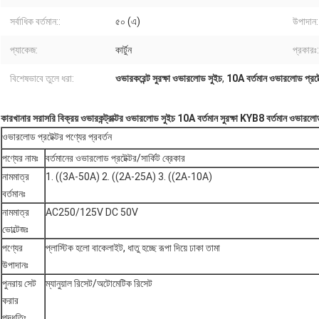
সর্বাধিক বর্তমান::
৫০ (এ)
উপাদান:
প্যাকেজ:
কার্টুন
প্রকারঃ:
বিশেষভাবে তুলে ধরা:
ওভারকরেন্ট সুরক্ষা ওভারলোড সুইচ
,
10A বর্তমান ওভারলোড প্রটে
কারখানার সরাসরি বিক্রয় ওভারকন্ট্রাক্টর ওভারলোড সুইচ 10A বর্তমান সুরক্ষা KYB8 বর্তমান ওভার
ওভারলোড প্রটেক্টর পণ্যের প্রবর্তন
পণ্যের নামঃ
বর্তমানের ওভারলোড প্রটেক্টর/সার্কিট ব্রেকার
নামমাত্র
1. ((3A-50A) 2. ((2A-25A) 3. ((2A-10A)
বর্তমানঃ
নামমাত্র
AC250/125V DC 50V
ভোল্টেজঃ
পণ্যের
প্লাস্টিক হলো বাকেলাইট, ধাতু হচ্ছে রূপা দিয়ে ঢাকা তামা
উপাদানঃ
পুনরায় সেট
ম্যানুয়াল রিসেট/অটোমেটিক রিসেট
করার
পদ্ধতিঃ