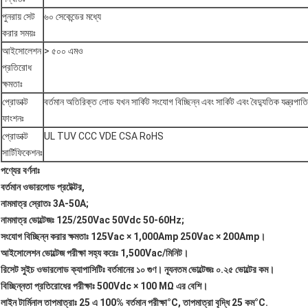
পুনরায় সেট
৬০ সেকেন্ডের মধ্যে
করার সময়ঃ
আইসোলেশন
> ৫০০ এমও
প্রতিরোধ
ক্ষমতাঃ
প্রোডাক্ট
বর্তমান অতিরিক্ত লোড যখন সার্কিট সংযোগ বিচ্ছিন্ন এবং সার্কিট এবং বৈদ্যুতিক যন্ত্রপাতি 
ফাংশনঃ
প্রোডাক্ট
UL TUV CCC VDE CSA RoHS
সার্টিফিকেশনঃ
পণ্যের বর্ণনাঃ
বর্তমান ওভারলোড প্রটেক্টর,
নামমাত্র স্রোতঃ 3A-50A;
নামমাত্র ভোল্টেজঃ 125/250Vac 50Vdc 50-60Hz;
সংযোগ বিচ্ছিন্ন করার ক্ষমতাঃ 125Vac × 1,000Amp 250Vac × 200Amp।
আইসোলেশন ভোল্টেজ পরীক্ষা সহ্য করেঃ 1,500Vac/মিনিট।
রিসেট সুইচ ওভারলোড ক্যাপাসিটিঃ বর্তমানের ১০ গুণ। ন্যূনতম ভোল্টেজঃ ০.২৫ ভোল্টের কম।
বিচ্ছিন্নতা প্রতিরোধের পরীক্ষাঃ 500Vdc × 100 MΩ এর বেশি।
লাইন টার্মিনাল তাপমাত্রাঃ 25 এ 100% বর্তমান পরীক্ষা
°C
, তাপমাত্রা বৃদ্ধি 25 কম
°C
.