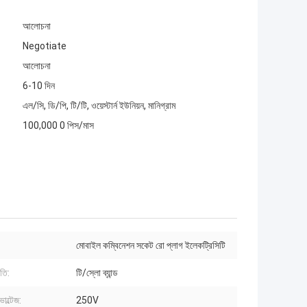
আলোচনা
Negotiate
আলোচনা
6-10 দিন
এল/সি, ডি/পি, টি/টি, ওয়েস্টার্ন ইউনিয়ন, মানিগ্রাম
100,000 0 পিস/মাস
মোবাইল কম্বিনেশন সকেট রো প্লাগ ইলেকট্রিসিটি
তি:
টি/স্লো ব্যান্ড
ভোল্টেজ:
250V