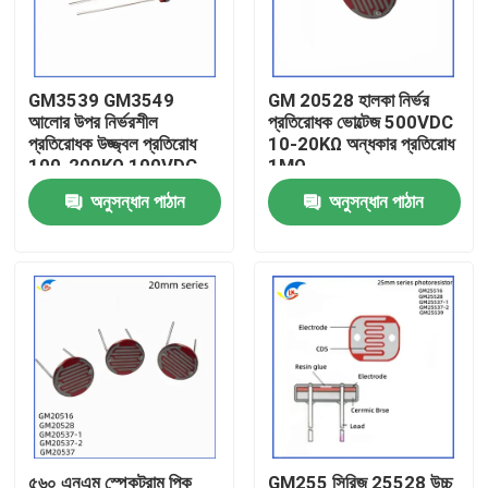
আমাদের সম্বন্ধে
GM3539 GM3549
GM 20528 হালকা নির্ভর
আলোর উপর নির্ভরশীল
প্রতিরোধক ভোল্টেজ 500VDC
কারখানা পরিদর্শন
প্রতিরোধক উজ্জ্বল প্রতিরোধ
10-20KΩ অন্ধকার প্রতিরোধ
100-200KΩ 100VDC
1MΩ
ল্যাম্পগুলিতে
গুণমান নিয়ন্ত্রণ
অনুসন্ধান পাঠান
অনুসন্ধান পাঠান
আমাদের সাথে যোগাযোগ
খবর
মামলা
পিটিসি থার্মিস্টর
৫৬০ এনএম স্পেকট্রাম পিক
GM255 সিরিজ 25528 উচ্চ