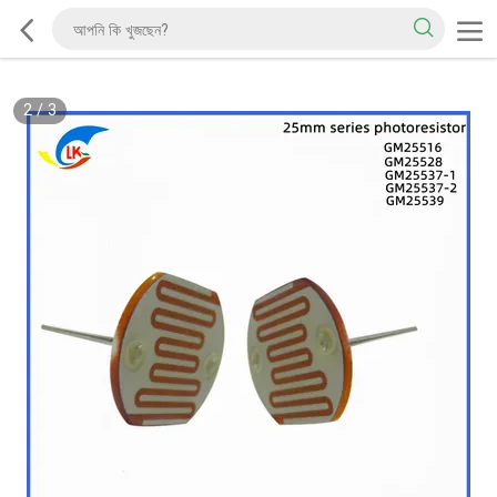
2
/
3