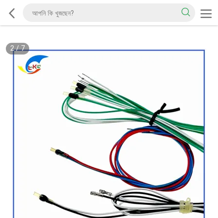
2
/
7