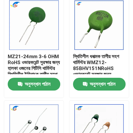
MZ21-24mm 3-6 OHM
স্থিতিশীল ধনাত্মক তাপীয় সহগ
RoHS ওভারকরেন্ট সুরক্ষার জন্য
থার্মিস্টর WMZ12-
হালকা ওজনের পিটিসি থার্মিস্টর
85BHV151NRoHS
স্থিতিশীল ইতিবাচক তাপীয় সহগ
ওভারকরেন্ট সুরক্ষার জন্য
থার্মিস্টর
RoHS-সামঞ্জস্যপূর্ণ সার্টিফাইড
অনুসন্ধান পাঠান
অনুসন্ধান পাঠান
বাড়ি
পণ্য
ভিডিও