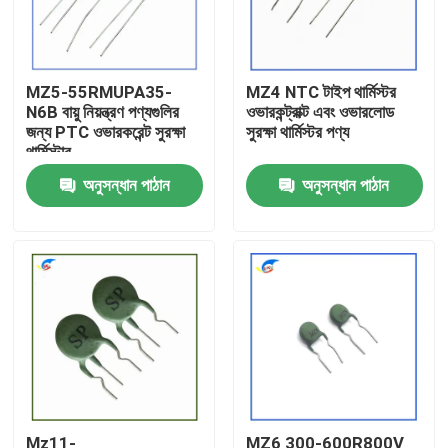
আমাদের সম্বন্ধে
MZ5-55RMUPA35-
MZ4 NTC টাইপ থার্মিস্টর
N6B বায়ু নিয়ন্ত্রণ পণ্যগুলির
ওভারকন্ট্রাক্ট এবং ওভারলোড
কারখানা পরিদর্শন
জন্য PTC ওভারকরেন্ট সুরক্ষা
সুরক্ষা থার্মিস্টর পণ্য
থার্মিস্টার
গুণমান নিয়ন্ত্রণ
অনুসন্ধান পাঠান
অনুসন্ধান পাঠান
আমাদের সাথে যোগাযোগ
খবর
মামলা
পিটিসি থার্মিস্টর
Mz11-
MZ6 300-600R800V