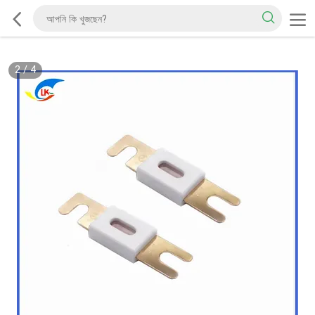
2
/
4