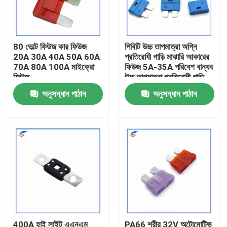
আমাদের সম্বন্ধে
80 ভোল্ট ফিউজ কার ফিউজ
পিবিটি উচ্চ তাপমাত্রা অগ্নি
20A 30A 40A 50A 60A
প্রতিরোধী গাড়ি মাঝারি আকারের
কারখানা পরিদর্শন
70A 80A 100A মাইক্রো
ফিউজ 5A-35A পরিবেশ বান্ধব
ফিউজ
উচ্চ তাপমাত্রা প্রতিরোধী গাড়ি
গুণমান নিয়ন্ত্রণ
অনুসন্ধান পাঠান
অনুসন্ধান পাঠান
আমাদের সাথে যোগাযোগ
খবর
মামলা
পিটিসি থার্মিস্টর
400A হাই লাইট এএনএম
PA66 শরীর 32V অটোমোটিভ