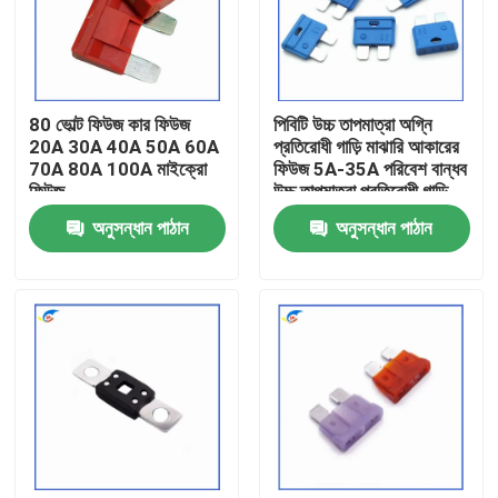
আমাদের সম্বন্ধে
80 ভোল্ট ফিউজ কার ফিউজ
পিবিটি উচ্চ তাপমাত্রা অগ্নি
কারখানা পরিদর্শন
20A 30A 40A 50A 60A
প্রতিরোধী গাড়ি মাঝারি আকারের
70A 80A 100A মাইক্রো
ফিউজ 5A-35A পরিবেশ বান্ধব
ফিউজ
উচ্চ তাপমাত্রা প্রতিরোধী গাড়ি
গুণমান নিয়ন্ত্রণ
অনুসন্ধান পাঠান
অনুসন্ধান পাঠান
আমাদের সাথে যোগাযোগ
খবর
মামলা
পিটিসি থার্মিস্টর