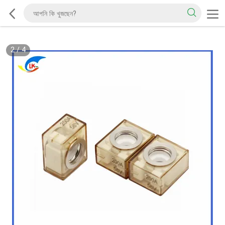
2
/
4