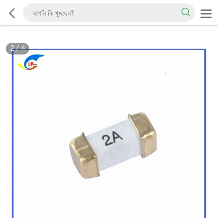
2
/
4