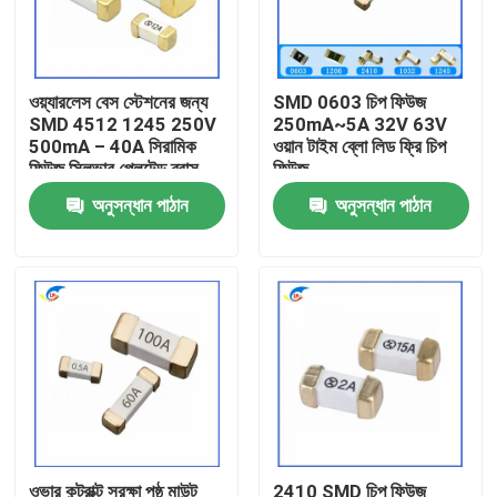
আমাদের সম্বন্ধে
ওয়্যারলেস বেস স্টেশনের জন্য
SMD 0603 চিপ ফিউজ
SMD 4512 1245 250V
250mA~5A 32V 63V
কারখানা পরিদর্শন
500mA – 40A সিরামিক
ওয়ান টাইম ব্লো লিড ফ্রি চিপ
ফিউজ সিলভার প্লেটেড ব্রাস
ফিউজ
গুণমান নিয়ন্ত্রণ
অনুসন্ধান পাঠান
অনুসন্ধান পাঠান
আমাদের সাথে যোগাযোগ
খবর
মামলা
পিটিসি থার্মিস্টর
ওভার কন্ট্রাক্ট সুরক্ষা পৃষ্ঠ মাউন্ট
2410 SMD চিপ ফিউজ