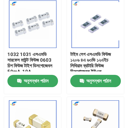
1032 1031 এসএমডি
টাইম লেগ এসএমডি ফিউজ
সারফেস মাউন্ট ফিউজ 0603
১২০৬ ৪এ ৬৩ভি ১২এইচ
চিপ ফিউজ টাইপ ডিসপোজেবল
লিথিয়াম ব্যাটারি ফিউজ
50mA-10A
ডিসপোজেবল ইউএল
অনুসন্ধান পাঠান
অনুসন্ধান পাঠান
বাড়ি
পণ্য
ভিডিও