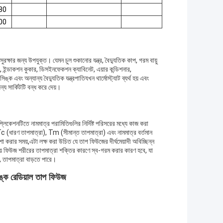
80
00
ুরক্ষার জন্য উপযুক্ত। যেমন চুল শুকানোর যন্ত্র, বৈদ্যুতিক কাপ, গরম বায়ু
কার, ইন্ডাকশন কুকার, ডিসইনফেকশন ক্যাবিনেট, এয়ার কন্ডিশনার,
িঙ্ক এবং অন্যান্য বৈদ্যুতিক যন্ত্রপাতিযখন থার্মোস্ট্যাট ব্যর্থ হয় এবং
য সার্কিটটি বন্ধ করে দেয়।
্লিকেশনটিতে নামমাত্র পরামিতিগুলির নির্দিষ্ট পরিসরের মধ্যে কাজ করা
Tc (ধারণ তাপমাত্রা), Tm (সীমান্ত তাপমাত্রা) এবং নামমাত্র বর্তমান
 করার সময়,এটা লক্ষ করা উচিত যে তাপ ফিউজের দীর্ঘমেয়াদী অবিচ্ছিন্ন
ীয় ফিউজ শরীরের তাপমাত্রা শক্তির কারণে স্ব-গরম করার কারণ হবে, যা
, তাপমাত্রা বাড়তে পারে।
ঙ্ক রেডিয়াল তাপ ফিউজ