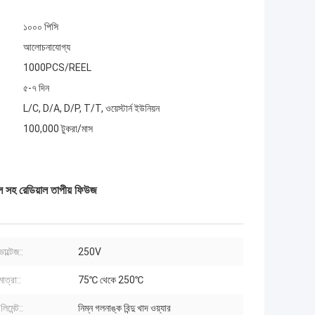
১০০০ পিসি
আলোচনাযোগ্য
1000PCS/REEL
৫-৭ দিন
L/C, D/A, D/P, T/T, ওয়েস্টার্ন ইউনিয়ন
100,000 টুকরা/মাস
হ রেডিয়াল তাপীয় ফিউজ
োল্টেজ::
250V
মাত্রা::
75℃ থেকে 250℃
িমেন্ট::
নিম্ন গলনাঙ্ক বিন্দু খাদ ওয়্যার