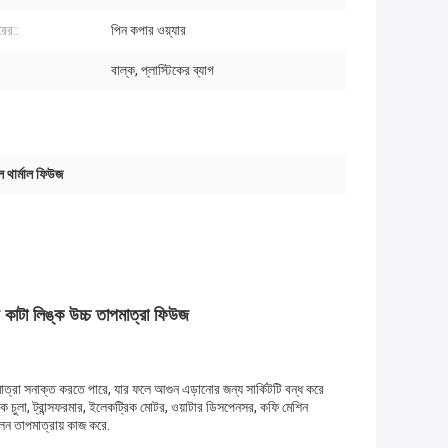
রের::
পিন কপার ওয়্যার
বাল্ক, প্লাস্টিকের ব্যাগ
ল থার্মাল ফিউজ
টা লিঙ্ক উচ্চ তাপমাত্রা ফিউজ
মাত্রা সনাক্ত করতে পারে, যার ফলে আগুন এড়ানোর জন্য সার্কিটটি বন্ধ করে
িক চুলা, ট্রান্সফরমার, ইলেকট্রিক মোটর, ওয়াটার ডিসপেনসর, কফি মেশিন
লন তাপমাত্রায় কাজ করে.