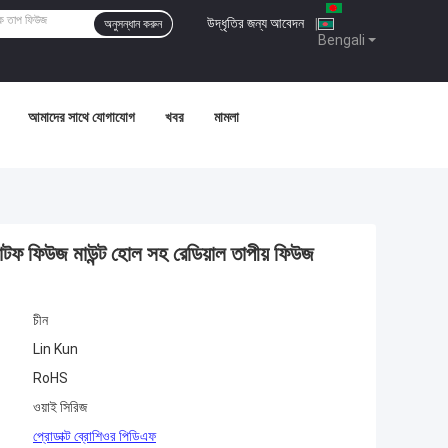
উদ্ধৃতির জন্য আবেদন
|
অনুসন্ধান করুন
Bengali
আমাদের সাথে যোগাযোগ
খবর
মামলা
িউজ মাউন্ট হোল সহ রেডিয়াল তাপীয় ফিউজ
চীন
Lin Kun
RoHS
ওয়াই সিরিজ
প্রোডাক্ট ব্রোশিওর পিডিএফ