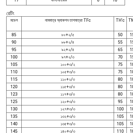
17
কাস্টমাইজড
6
10
রেটিং
মডেল
নামমাত্র অ্যাকশন তাপমাত্রা TFc
TH'c
T
85
৮০+২/৫
50
1
90
৮৮+২/৪
55
1
95
৯২+২/৪
65
1
100
৯৭+২/৩
70
1
105
১০০+৩/২
75
1
110
১০৫+৩/৩
75
1
115
১১০+২/৩
80
1
120
১১৫+৩/৩
80
1
123
১১৭+৩/৩
80
1
125
১২০+৩/৩
95
1
130
১২৭+৩/৩
100
1
135
১৩২+৩/৩
105
1
140
১৩৫+৩/৩
105
1
145
১৪০+৩/৩
110
1