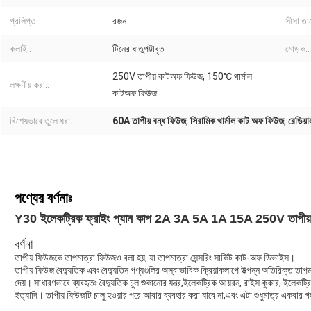
প্রলিপ্ত::
রজন
সীসা তা
কলাই::
টিনের ধাতুপট্টাবৃত
মোড়ক::
250V তাপীয় কাটঅফ ফিউজ, 150℃ থার্মাল
লক্ষণীয় করা::
কাটঅফ ফিউজ
বিশেষভাবে তুলে ধরা:
60A তাপীয় বন্ধ ফিউজ
,
সিরামিক থার্মাল কাট অফ ফিউজ
,
রেডিয়া
পণ্যের বর্ণনাঃ
Y30 ইলেকট্রিক ফ্রাইং প্যান কাপ 2A 3A 5A 1A 15A 250V তাপীয় কা
বর্ণনা
তাপীয় ফিউজকে তাপমাত্রা ফিউজও বলা হয়, যা তাপমাত্রা সেন্সরিং সার্কিট কাট-অফ ডিভাইস।
তাপীয় ফিউজ বৈদ্যুতিক এবং বৈদ্যুতিন পণ্যগুলির অস্বাভাবিক ক্রিয়াকলাপে উত্পন্ন অতিরিক্ত তাপ
দেয়। সাধারণভাবে ব্যবহৃতঃ বৈদ্যুতিক চুল শুকানোর যন্ত্র,ইলেকট্রিক আয়রন, রাইস কুকার, ইলেকট্র
ইত্যাদি। তাপীয় ফিউজটি চালু হওয়ার পরে আবার ব্যবহার করা যাবে না,এবং এটা শুধুমাত্র একবার গ