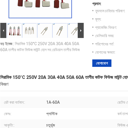
প্রদান:
ন্যূনতম চাহিদার পরিমাণ:
মূল্য:
প্যাকেজিং বিবরণ:
ডেলিভারি সময়:
বড় ইমেজ :
সিরামিক 150°C 250V 20A 30A 40A 50A
পরিশোধের শর্ত:
60A তাপীয় কাটফ ফিউজ মাউন্ট হোল সহ রেডিয়াল তাপীয় ফিউজ
যোগানের ক্ষমতা:
যোগাযোগ
সিরামিক 150°C 250V 20A 30A 40A 50A 60A তাপীয় কাটফ ফিউজ মাউন্ট হোল স
বিবরণ
রেট করা বর্তমান::
1A-60A
রেটেড ভ
কেসঃ:
প্লাস্টিক
কর্ম তাপ
আকৃতি::
চতুর্ভুজ
ফিউজ এল