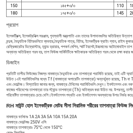
150
১৪৫+৩/৩
110
1
180
১৭৫+৩/৩
145
2
প্রয়োগ
ইলেকট্রিক্স, ইলেকট্রনিক্স সরঞ্জাম, গৃহস্থালী যন্ত্রপাতি এবং তাদের উপাদানগুলির অতিরিক্ত উত্তাপ স
বন্দুক, বৈদ্যুতিক হিটারগুলিতে ব্যবহার,বৈদ্যুতিক পাত্র, হিটার, ইলেকট্রিক ফ্রাইং প্যান, রাইস কু
রেফ্রিজারেটর ডিফ্রোস্টার, হ্যান্ড ড্রায়ার, পপকর্ন মেশিন, স্মার্ট টয়লেট,উচ্চমানের অটোমোবাইল তাপ স
অন্যান্য অতিরিক্ত গরম হয়, তাপ ফিউজ সার্কিটটিকে ক্ষতিকারক অতিরিক্ত গরম থেকে রক্ষা করার জন্
ডিজাইন
প্রতিটি তাপীয় ফিউজের নিজস্ব নামমাত্র বৈদ্যুতিক এবং তাপমাত্রা পরামিতি রয়েছে, তাই এটি অ্যাপ
উচিত।এই পরামিতিগুলির মধ্যে Tf (নামমাত্রা অপারেটিং তাপমাত্রা) অন্তর্ভুক্ত রয়েছে, Th বা 
এবং ভোল্টেজ। বিস্তারিত জানার জন্য, নামমাত্র টেবিলের পরামিতিগুলি দেখুন। ইনস্টলেশন এবং নকশা
কাজের পরিবেশের তাপমাত্রা তার স্ট্যান্ড তাপমাত্রা (Th) অতিক্রম করা উচিত নয়. উপরন্তু, তাপ
পরিবেষ্টিত তাপমাত্রার চেয়ে বেশি।ইনস্টলেশন পদ্ধতি এবং ইনস্টলেশন অবস্থানের উপর নির্ভর করে
RH মাউন্ট হোল ইলেকট্রিক মোটর সীসা সিরামিক শরীরের তাপমাত্রা ফিউজ লি
নামমাত্র বর্তমানঃ 1A 2A 3A 5A 10A 15A 20A
নামমাত্র ভোল্টেজঃ 250V এসি
নামমাত্র তাপমাত্রাঃ 75°C থেকে 150°C
কেসঃ সিরামিক