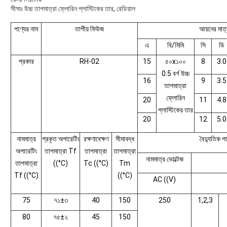
সীসাঃ উচ্চ তাপমাত্রা ফ্লোরিন প্লাস্টিকের তার, রেডিয়াল
পণ্যের নাম
তাপীয় ফিউজ
আয়নের মাত্
এ
বি/মিমি
সি
ডি
প্রকার
RH-02
15
৫০x১০০
8
3.0
0.5 বর্গ উচ্চ
16
9
3.5
তাপমাত্রা
ফ্লোরিন
20
11
4.8
প্লাস্টিকের তার
20
12
5.0
নামমাত্র
প্রকৃত অপারেটিং
রক্ষণাবেক্ষণ
সীমাবদ্ধ
বৈদ্যুতিক পা
অপারেটিং
তাপমাত্রা Tf
তাপমাত্রা
তাপমাত্রা
নামমাত্র ভোল্টেজ
তাপমাত্রা
((°C)
Tc ((°C)
Tm
Tf ((°C)
((°C)
AC ((V)
75
৭১±৩
40
150
250
1,2,3
80
৭৫±২
45
150