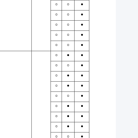
○
○
●
○
○
●
○
○
●
○
○
●
○
○
●
○
●
●
○
○
●
○
●
●
○
●
●
○
○
●
○
●
●
○
●
●
○
●
●
○
○
●