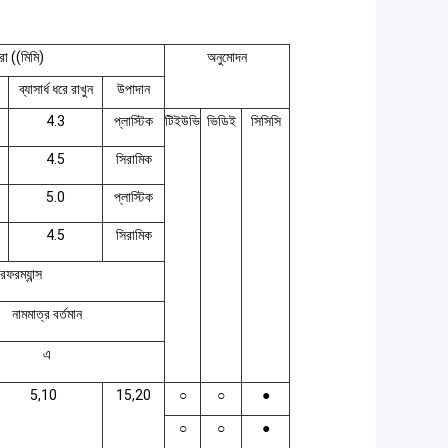
রা ((মিমি)
অনুমোদন
ব্যাসার্ধ ধরে রাখুন
উপাদান
4.3
প্লাস্টিক
টিইউভি
ভিডিই
সিসিসি
4.5
সিরামিক
5.0
প্লাস্টিক
4.5
সিরামিক
রফরম্যান্স
নামমাত্র বর্তমান
এ
5,10
15,20
○
○
●
○
○
●