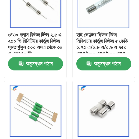
আমাদের সম্বন্ধে
৬*৩০ গ্লাস ফিউজ টিউব ২.৫ এ
হাই ভোল্টেজ ফিউজ টিউব
কারখানা পরিদর্শন
২৫০ ভি মিনিটিউর কার্তুজ ফিউজ
মিনিএচার কার্তুজ ফিউজ ৫ কেভি
দ্রুত ফুঁকুন ৫০০ এমএ থেকে ৩০
০.৭৫ এ/০.৮ এ/০.৯ এ ৭৫০
এ এল২৫০ ভি
এমএ/৮০০ এমএ/৯০০ এমএ
গুণমান নিয়ন্ত্রণ
৬.৫ এমএম*৪০ এমএম
অনুসন্ধান পাঠান
অনুসন্ধান পাঠান
আমাদের সাথে যোগাযোগ
খবর
মামলা
পিটিসি থার্মিস্টর