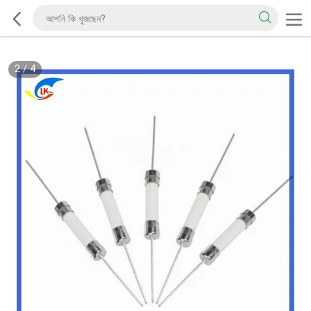
2
/
4