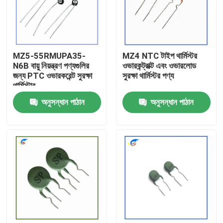
আমাদের সম্বন্ধে
MZ5-55RMUPA35-
MZ4 NTC টাইপ থার্মিস্টর
কারখানা পরিদর্শন
N6B বায়ু নিয়ন্ত্রণ পণ্যগুলির
ওভারকন্ট্রাক্ট এবং ওভারলোড
জন্য PTC ওভারকরেন্ট সুরক্ষা
সুরক্ষা থার্মিস্টর পণ্য
থার্মিস্টার
গুণমান নিয়ন্ত্রণ
অনুসন্ধান পাঠান
অনুসন্ধান পাঠান
আমাদের সাথে যোগাযোগ
খবর
মামলা
পিটিসি থার্মিস্টর