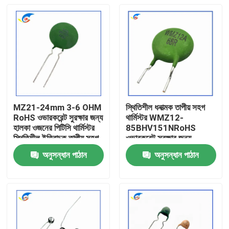
MZ21-24mm 3-6 OHM
স্থিতিশীল ধনাত্মক তাপীয় সহগ
RoHS ওভারকরেন্ট সুরক্ষার জন্য
থার্মিস্টর WMZ12-
হালকা ওজনের পিটিসি থার্মিস্টর
85BHV151NRoHS
স্থিতিশীল ইতিবাচক তাপীয় সহগ
ওভারকরেন্ট সুরক্ষার জন্য
থার্মিস্টর
RoHS-সামঞ্জস্যপূর্ণ সার্টিফাইড
অনুসন্ধান পাঠান
অনুসন্ধান পাঠান
বাড়ি
পণ্য
ভিডিও