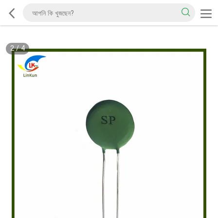
2
/
4