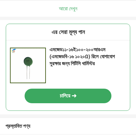
আরো দেখুন
এর সেরা মূল্য পান
এমজেড১১-১৬ই১০০-২০০আরএম
(এমজেডবি-১৬ ১০২০Ω) রিলে যোগাযোগ
সুরক্ষার জন্য পিটিসি থার্মিস্টর
চালিয়ে
প্রস্তাবিত পণ্য