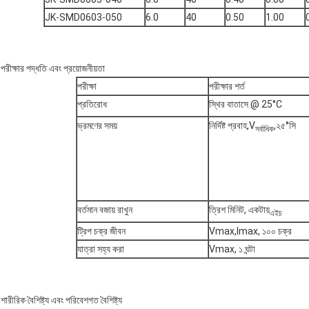
JK-SMD0603-050
6.0
40
0.50
1.00
পরীক্ষার পদ্ধতি এবং প্রয়োজনীয়তা
পরীক্ষা
পরীক্ষার শর্ত
প্রতিরোধ
স্থির বাতাসে @ 25°C
ভ্রমণের সময়
নির্দিষ্ট প্রবাহ,V
,২৫°সি
সর্বাধিক
বর্তমান বজায় রাখুন
ত্রিশ মিনিট, একটায়
এইচ
ট্রিপ চক্র জীবন
Vmax,Imax, ১০০ চক্র
যাত্রা সহ্য করা
Vmax, ১ ঘন্টা
শারীরিক বৈশিষ্ট্য এবং পরিবেশগত বৈশিষ্ট্য