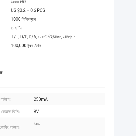
১০০০ পিসি
US $0.2 ~ 0.6 PCS
1000 পিসি/ব্যাগ
৫-৭ দিন
T/T, D/P, D/A, ওয়েস্টার্ন ইউনিয়ন, মানিগ্রাম
100,000 টুকরা/মাস
উজ
বর্তমান::
250mA
 ভোল্টেজ ডিসিঃ:
9V
৪০এ
ব্রেকিং বর্তমানঃ: