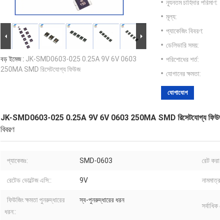
ন্যূনতম চাহিদার পরিমাণ:
মূল্য:
প্যাকেজিং বিবরণ:
ডেলিভারি সময়:
বড় ইমেজ :
JK-SMD0603-025 0.25A 9V 6V 0603
পরিশোধের শর্ত:
250MA SMD রিসেটযোগ্য ফিউজ
যোগানের ক্ষমতা:
যোগাযোগ
JK-SMD0603-025 0.25A 9V 6V 0603 250MA SMD রিসেটযোগ্য ফি
বিবরণ
প্যাকেজঃ:
SMD-0603
রেট করা 
রেটেড ভোল্টেজ এসি::
9V
নামমাত্র
ফিউজিং ক্ষমতা পুনরুদ্ধারের
স্ব-পুনরুদ্ধারের ধরন
সর্বাধিক 
ধরন::