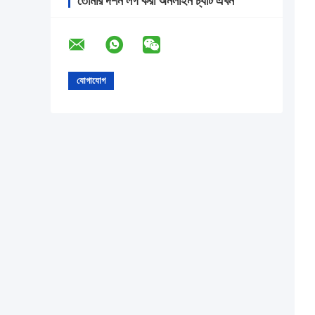
তোমার দর্শন লগ করা অনলাইন চ্যাট এখন