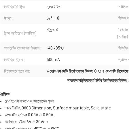
ফিউজিং বৈশিষ্ট্যঃ:
দ্রুত টাইপ
সর্বাধিক
মাত্রা::
১৬*০।8
ফিউজ উ
স্ট্যান্ডার্ড
ফিউজিং 
ঠান্ডা প্রতিরোধ (সর্বনিম্ন)::
(সর্বোচ্চ):
অপারেটিং তাপমাত্রা বিন্যাস::
-40~85℃
ফিউজিং 
ফিউজিং স্ট্রিমঃ:
500mA
প্যাকিং 
বিশেষভাবে তুলে ধরা:
৯ ভোল্ট এসএমডি রিসেটযোগ্য ফিউজ
,
0.২৫এ এসএমডি রিসেটযো
সারফেস মাউন্টযোগ্য পিটিসি রিসেটযোগ্য ফ
বৈশিষ্ট্যঃ
রোএইচএস সম্মত এবং হ্যালোজেন মুক্ত
দ্রুত ট্রিপিং, 0603 Dimension, Surface mountable, Solid state
অপারেটিং বর্তমানঃ 0.03A ~ 0.50A
সর্বাধিক ভোল্টেজঃ 6V ~ 30Vdc
অপারেটিং তাপমাত্রাঃ -40°C থেকে 85°C