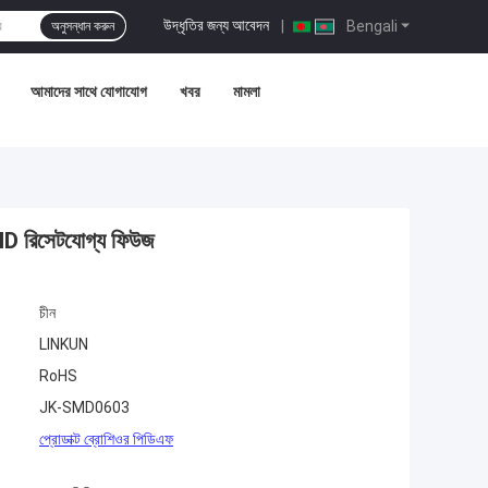
উদ্ধৃতির জন্য আবেদন
|
Bengali
অনুসন্ধান করুন
আমাদের সাথে যোগাযোগ
খবর
মামলা
িসেটযোগ্য ফিউজ
চীন
LINKUN
RoHS
JK-SMD0603
প্রোডাক্ট ব্রোশিওর পিডিএফ