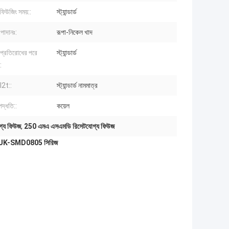
 ফিউজিং সময়::
স্ট্যান্ডার্ড
পাদানঃ:
রূপা-নিকেল খাদ
প্রতিরোধের পরে
স্ট্যান্ডার্ড
:
I2t::
স্ট্যান্ডার্ড নামমাত্র
পদ্ধতি::
কয়েল
গ্য ফিউজ
,
250 এমএ এসএমডি রিসেটযোগ্য ফিউজ
িউজঃ JK-SMD0805 সিরিজ