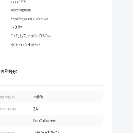
১০০০ পিসি
আলোচনাযোগ্য
রপ্তানি প্যাকেজ / আলোচনা
1-3 দিন
T/T, L/C, ওয়েস্টার্ন ইউনিয়ন
প্রতি বছর 24 মিলিয়ন
ন্য উপযুক্ত
ার গুণাঙ্ক:
এনটিসি
স্থা বর্তমান:
2A
ইলেকট্রনিক পণ্য
ং তাপমাত্রা:
-55C–+125C।