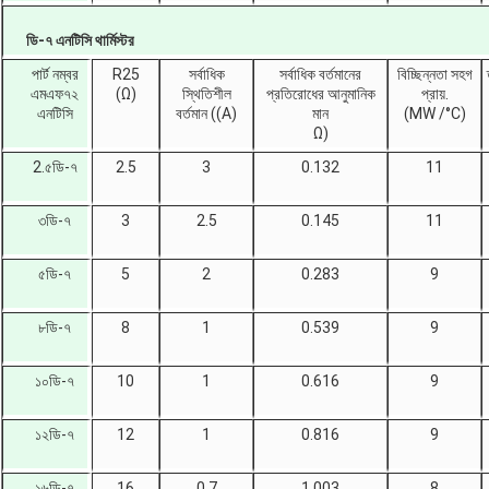
ডি-৭ এনটিসি থার্মিস্টর
পার্ট নম্বর
R25
সর্বাধিক
সর্বাধিক বর্তমানের
বিচ্ছিন্নতা সহগ
এমএফ৭২
(Ω)
স্থিতিশীল
প্রতিরোধের আনুমানিক
প্রায়.
এনটিসি
বর্তমান ((A)
মান
(MW /°C)
Ω)
2.৫ডি-৭
2.5
3
0.132
11
৩ডি-৭
3
2.5
0.145
11
৫ডি-৭
5
2
0.283
9
৮ডি-৭
8
1
0.539
9
১০ডি-৭
10
1
0.616
9
১২ডি-৭
12
1
0.816
9
১৬ডি-৭
16
0.7
1.003
8