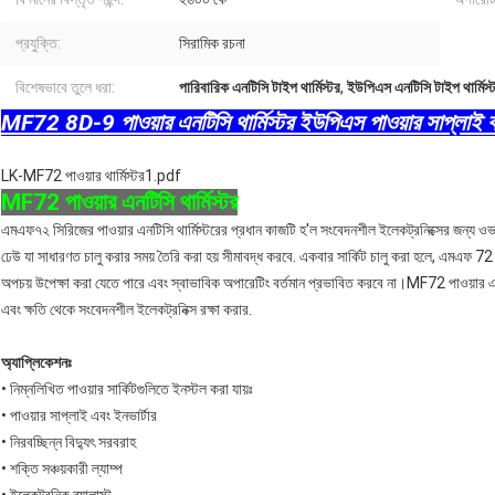
প্রযুক্তি:
সিরামিক রচনা
বিশেষভাবে তুলে ধরা:
পারিবারিক এনটিসি টাইপ থার্মিস্টর
,
ইউপিএস এনটিসি টাইপ থার্মিস্
MF72 8D-9 পাওয়ার এনটিসি থার্মিস্টর ইউপিএস পাওয়ার সাপ্লাই বা 
LK-MF72 পাওয়ার থার্মিস্টর1.pdf
MF72 পাওয়ার এনটিসি থার্মিস্টর
এমএফ৭২ সিরিজের পাওয়ার এনটিসি থার্মিস্টরের প্রধান কাজটি হ'ল সংবেদনশীল ইলেকট্রনিক্সের জন্য ও
ঢেউ যা সাধারণত চালু করার সময় তৈরি করা হয় সীমাবদ্ধ করবে. একবার সার্কিট চালু করা হলে, এমএফ 72 পা
অপচয় উপেক্ষা করা যেতে পারে এবং স্বাভাবিক অপারেটিং বর্তমান প্রভাবিত করবে না।MF72 পাওয়ার এনটি
এবং ক্ষতি থেকে সংবেদনশীল ইলেকট্রনিক্স রক্ষা করার.
অ্যাপ্লিকেশনঃ
• নিম্নলিখিত পাওয়ার সার্কিটগুলিতে ইনস্টল করা যায়ঃ
• পাওয়ার সাপ্লাই এবং ইনভার্টার
• নিরবচ্ছিন্ন বিদ্যুৎ সরবরাহ
• শক্তি সঞ্চয়কারী ল্যাম্প