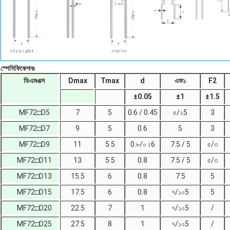
স্পেসিফিকেশনঃ
ডিএমএক্স
Dmax
Tmax
d
এফ১
F2
±
0.05
±
1
±
1.5
MF72□D5
7
5
0.6 / 0.45
৫/২5
3
MF72□D7
9
5
0.6
5
3
MF72□D9
11
5.5
0.৮/০।6
7.5 / 5
৫/৩
MF72□D11
13
5.5
0.8
7.5 / 5
৫/৩
MF72□D13
15.5
6
0.8
7.5
5
MF72□D15
17.5
6
0.8
৭/১০5
5
MF72□D20
22.5
7
1
৭/১০5
/
MF72□D25
27.5
8
1
৭/১০5
/