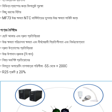
• ইলেকট্রনিক ব্যালাস্ট
• বিভিন্ন ল্যাম্পের জন্য ফিলামেন্ট সুরক্ষা
• কিছু ধরনের হিটার
• MF73 উচ্চ ক্ষমতা NTC থার্মিস্টারের তুলনায় উচ্চ ক্ষমতা সার্কিট জন্য
পণ্যের বৈশিষ্ট্যঃ
• ছোট আকার এবং দ্রুত প্রতিক্রিয়া
• উচ্চ ক্ষমতা পরিচালনা ক্ষমতা এবং দীর্ঘমেয়াদী স্থিতিশীলতা এবং নির্ভরযোগ্যতা
• দ্রুত উত্তাপের প্রতিক্রিয়া
• উচ্চ উপাদান ধ্রুবক (বি মান)
• নিম্ন অবশিষ্ট প্রতিরোধের
• বিস্তৃত অপারেটিং তাপমাত্রা পরিসীমা -55 থেকে + 200C
• R25 ত্রুটি ± 20%