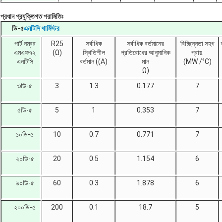
প্রধান প্রযুক্তিগত পরামিতিঃ
ডি-৫
এনটিসি থার্মিস্টর
পার্ট নম্বর
R25
সর্বাধিক
সর্বাধিক বর্তমানের
বিচ্ছিন্নতা সহগ
এমএফ৭২
(Ω)
স্থিতিশীল
প্রতিরোধের আনুমানিক
প্রায়.
এনটিসি
বর্তমান ((A)
মান
(MW /°C)
Ω)
৩ডি-৫
3
1.3
0.177
7
৫ডি-৫
5
1
0.353
7
১০ডি-৫
10
0.7
0.771
7
২০ডি-৫
20
0.5
1.154
6
৬০ডি-৫
60
0.3
1.878
6
২০০ডি-৫
200
0.1
18.7
5