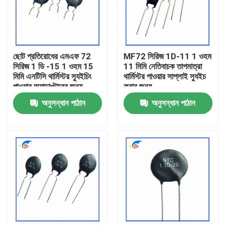
আমাদের সম্বন্ধে
ছোট প্রতিরোধের এমএফ 72
MF72 সিরিজ 1D-11 1 ওহম
কারখানা পরিদর্শন
সিরিজ 1 ডি -15 1 ওহম 15
11 মিমি নেতিবাচক তাপমাত্রা
মিমি এনটিসি থার্মিস্টর স্যুইচিং
থার্মিস্টর পাওয়ার সাপ্লাই স্যুইচ
পাওয়ার অ্যাডাপ্টারের জন্য
করার জন্য
গুণমান নিয়ন্ত্রণ
উপযুক্ত
অনুসন্ধান পাঠান
অনুসন্ধান পাঠান
আমাদের সাথে যোগাযোগ
খবর
মামলা
পিটিসি থার্মিস্টর