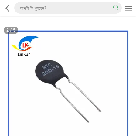
2
/
5