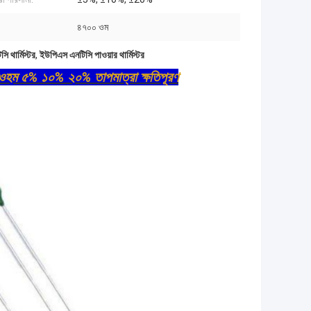
৪৭০০ ওম
 থার্মিস্টর
,
ইউপিএস এনটিসি পাওয়ার থার্মিস্টর
ে ওহম ৫% ১০% ২০% তাপমাত্রা ক্ষতিপূরণ