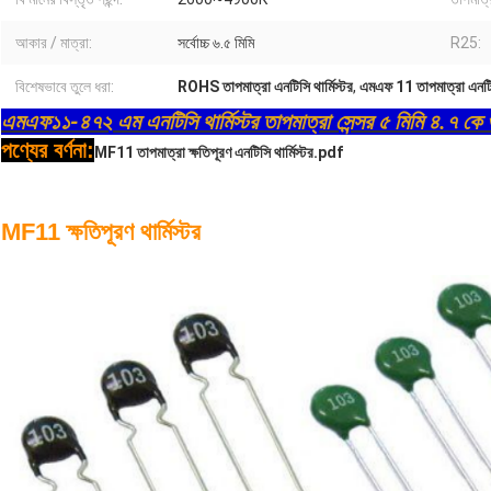
আকার / মাত্রা:
সর্বোচ্চ ৬.৫ মিমি
R25:
বিশেষভাবে তুলে ধরা:
ROHS তাপমাত্রা এনটিসি থার্মিস্টর
,
এমএফ 11 তাপমাত্রা এনটিসি
এমএফ১১-৪৭২ এম এনটিসি থার্মিস্টর তাপমাত্রা সেন্সর ৫ মিমি ৪.৭ ক
পণ্যের বর্ণনা
:
MF11 তাপমাত্রা ক্ষতিপূরণ এনটিসি থার্মিস্টর.pdf
MF11 ক্ষতিপূরণ থার্মিস্টর