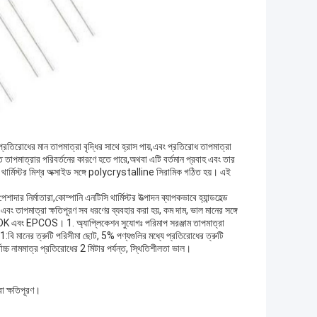
রতিরোধের মান তাপমাত্রা বৃদ্ধির সাথে হ্রাস পায়,এবং প্রতিরোধ তাপমাত্রা
 তাপমাত্রার পরিবর্তনের কারণে হতে পারে,অথবা এটি বর্তমান প্রবাহ এবং তার
ি থার্মিস্টর মিশ্র অক্সাইড সঙ্গে polycrystalline সিরামিক গঠিত হয়। এই
দার নির্মাতারা,কোম্পানি এনটিসি থার্মিস্টর উত্পাদন ব্যাপকভাবে হ্যান্ডহেল্ড
বং তাপমাত্রা ক্ষতিপূরণ সব ধরণের ব্যবহার করা হয়, কম দাম, ভাল মানের সঙ্গে
ে।, TDK এবং EPCOS। 1. অ্যাপ্লিকেশন সুযোগঃ পরিমাপ সরঞ্জাম তাপমাত্রা
MF11:বি মানের ত্রুটি পরিসীমা ছোট, 5% পণ্যগুলির মধ্যে প্রতিরোধের ত্রুটি
চ্চ নামমাত্র প্রতিরোধের 2 মিটার পর্যন্ত, স্থিতিশীলতা ভাল।
রা ক্ষতিপূরণ।