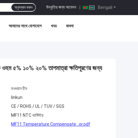
উদ্ধৃতির জন্য আবেদন
|
Bengali
অনুসন্ধান করুন
আমাদের সাথে যোগাযোগ
খবর
মামলা
 কে ওহম ৫% ১০% ২০% তাপমাত্রা ক্ষতিপূরণের জন্য
ডংগুয়ান চীন
linkun
CE / ROHS / UL / TUV / SGS
MF11 NTC থার্মিস্টর
MF11 Temperature Compensate...or.pdf