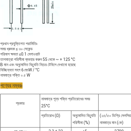
প্রধান প্রযুক্তিগত পরামিতিঃ
সময় ধ্রুবক ≤ ৩০ সেকেন্ড
পরিমাপ ক্ষমতা ≤0.1 মেগাওয়াট
তাপমাত্রা পরিসীমা ব্যবহার করুন 55 থেকে ~ + 125 °C
B মান এবং অনুমোদিত বিচ্যুতি নিচের টেবিলে দেখানো হয়েছে
বিচ্ছিন্নতা সহগ 6 mW / °C
নামমাত্র শক্তি ০.৫ W
পণ্যের নম্বরঃ
নামমাত্র শূন্য শক্তি প্রতিরোধের সময়
প্রকার
25°C
প্রতিরোধ (Ω)
অনুমোদিত বিচ্যুতি
(২৫/৫০ ডিগ্রি সেলসিয়
পরিসীমা (%)
নামমাত্র মান (কে)