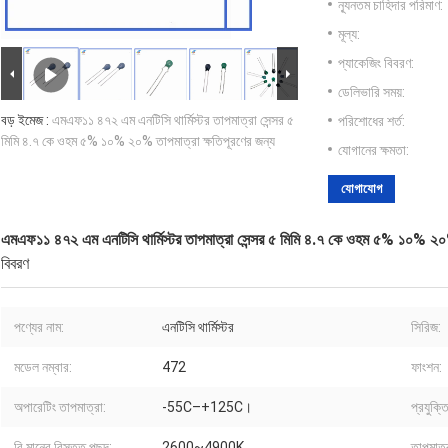
ন্যূনতম চাহিদার পরিমাণ:
মূল্য:
প্যাকেজিং বিবরণ:
ডেলিভারি সময়:
বড় ইমেজ :
এমএফ১১ ৪৭২ এম এনটিসি থার্মিস্টর তাপমাত্রা সেন্সর ৫
পরিশোধের শর্ত:
মিমি ৪.৭ কে ওহম ৫% ১০% ২০% তাপমাত্রা ক্ষতিপূরণের জন্য
যোগানের ক্ষমতা:
যোগাযোগ
এমএফ১১ ৪৭২ এম এনটিসি থার্মিস্টর তাপমাত্রা সেন্সর ৫ মিমি ৪.৭ কে ওহম ৫% ১০% ২০%
বিবরণ
পণ্যের নাম:
এনটিসি থার্মিস্টর
সিরিজ:
মডেল নম্বার:
472
ফাংশন:
অপারেটিং তাপমাত্রা:
-55C–+125C।
প্রযুক্তি
বি মানের বিস্তৃত পছন্দ:
2600~4900K
তাপমাত্