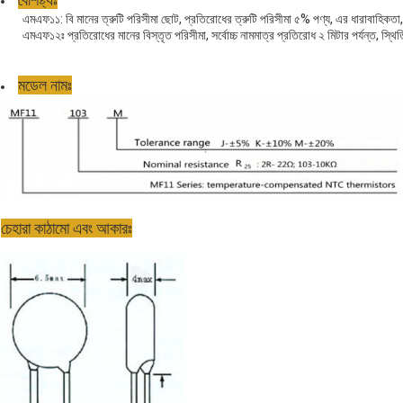
বৈশিষ্ট্যঃ
এমএফ১১: বি মানের ত্রুটি পরিসীমা ছোট, প্রতিরোধের ত্রুটি পরিসীমা ৫% পণ্য, এর ধারাবাহিকতা
এমএফ১২ঃ প্রতিরোধের মানের বিস্তৃত পরিসীমা, সর্বোচ্চ নামমাত্র প্রতিরোধ ২ মিটার পর্যন্ত, স্
মডেল নামঃ
চেহারা কাঠামো এবং আকারঃ