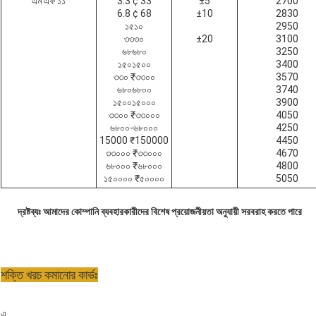
এম এফ ১১
3.3 ¢ 33
±5
2700
6.8 ¢ 68
±10
2830
১৫১০
2950
৩৩৩০
±20
3100
৬৮৬৮০
3250
১৫০১৫০০
3400
৩৩০ ₹৩৩০০
3570
৬৮০৬৮০০
3740
১৫০০১৫০০০
3900
৩৩০০ ₹৩৩০০০
4050
৬৮০০-৬৮০০০
4250
15000 ₹150000
4450
৩৩০০০ ₹৩৩০০০
4670
৬৮০০০ ₹৬৮০০০
4800
১৫০০০০ ₹৫০০০০
5050
দ্রষ্টব্যঃ আমাদের কোম্পানি ব্যবহারকারীদের বিশেষ প্রয়োজনীয়তা অনুযায়ী সরবরাহ করতে পারে
শক্তি খরচ কমানোর কার্ভঃ
এ