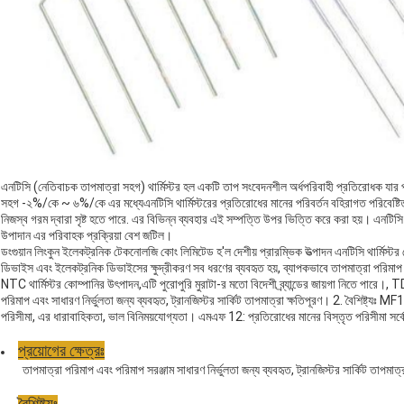
এনটিসি (নেতিবাচক তাপমাত্রা সহগ) থার্মিস্টর হল একটি তাপ সংবেদনশীল অর্ধপরিবাহী প্রতিরোধক যার প্
সহগ -২%/কে ~ ৬%/কে এর মধ্যেএনটিসি থার্মিস্টরের প্রতিরোধের মানের পরিবর্তন বহিরাগত পরিবেষ্টিত
নিজস্ব গরম দ্বারা সৃষ্ট হতে পারে. এর বিভিন্ন ব্যবহার এই সম্পত্তি উপর ভিত্তি করে করা হয়। এনটিস
উপাদান এর পরিবাহক প্রক্রিয়া বেশ জটিল।
ডংগুয়ান লিংকুন ইলেকট্রনিক টেকনোলজি কোং লিমিটেড হ'ল দেশীয় প্রারম্ভিক উত্পাদন এনটিসি থার্মিস্টর পেশা
ডিভাইস এবং ইলেকট্রনিক ডিভাইসের ক্ষুদ্রীকরণ সব ধরণের ব্যবহৃত হয়, ব্যাপকভাবে তাপমাত্রা পরিমাপ এ
NTC থার্মিস্টর কোম্পানির উৎপাদন,এটি পুরোপুরি মুরাটা-র মতো বিদেশী ব্র্যান্ডের জায়গা নিতে পার
পরিমাপ এবং সাধারণ নির্ভুলতা জন্য ব্যবহৃত, ট্রানজিস্টর সার্কিট তাপমাত্রা ক্ষতিপূরণ। 2. বৈশিষ্ট্যঃ 
পরিসীমা, এর ধারাবাহিকতা, ভাল বিনিময়যোগ্যতা। এমএফ 12: প্রতিরোধের মানের বিস্তৃত পরিসীমা সর্বো
প্রয়োগের ক্ষেত্রঃ
তাপমাত্রা পরিমাপ এবং পরিমাপ সরঞ্জাম সাধারণ নির্ভুলতা জন্য ব্যবহৃত, ট্রানজিস্টর সার্কিট তাপমাত্