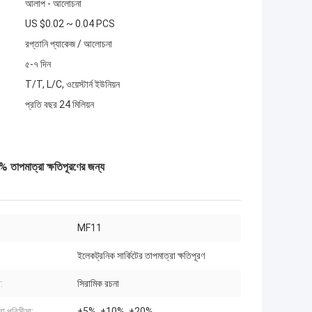
আলাপ - আলোচনা
US $0.02 ~ 0.04 PCS
রপ্তানি প্যাকেজ / আলোচনা
৫-৭ দিন
T/T, L/C, ওয়েস্টার্ন ইউনিয়ন
প্রতি বছর 24 মিলিয়ন
 তাপমাত্রা ক্ষতিপূরণের জন্য
MF11
ইলেকট্রনিক সার্কিটের তাপমাত্রা ক্ষতিপূরণ
:
সিরামিক রচনা
রা পরিসীমা:
±5%, ±10%, ±20%