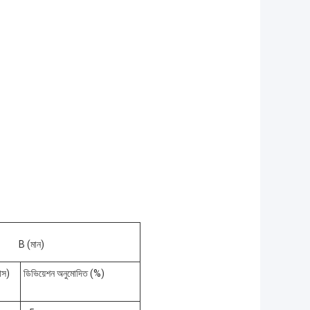
B (মান)
াস)
ডিভিয়েশন অনুমোদিত (%)