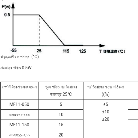
বায়ুমণ্ডলীয় তাপমাত্রা (°C)
নামমাত্র শক্তি 0.5W
স্পেসিফিকেশন এবং মডেল
শূন্য শক্তি প্রতিরোধের
প্রতিরোধের মানের সঠিকতা
নামমাত্র 25°C
((%)
MF11-050
5
±5
±10
এমএফ১১-১০০
10
±20
MF11-150
15
এমএফ১১-২০০
20