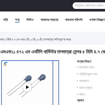
বাড়ি
পণ্য
ভিডিও
আমাদের সম্বন্ধে
কারখানা পরিদর্শন
গুণমান নিয়ন্ত্রণ
েন্সর ৫ মিমি ৪.৭ কে ওহম ৫% ১০% ২০% তাপমাত্রা ক্ষতিপূরণের জন্য
এমএফ১১ ৪৭২ এম এনটিসি থার্মিস্টর তাপমাত্রা সেন্সর ৫ মিমি ৪.৭
পণ্যের বিবরণ:
উৎপত্তি স্থল:
পরিচিতিমুলক নাম:
সাক্ষ্যদান:
মডেল নম্বার:
দলিল:
প্রদান: