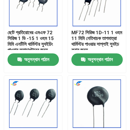
আমাদের সম্বন্ধে
ছোট প্রতিরোধের এমএফ 72
MF72 সিরিজ 1D-11 1 ওহম
কারখানা পরিদর্শন
সিরিজ 1 ডি -15 1 ওহম 15
11 মিমি নেতিবাচক তাপমাত্রা
মিমি এনটিসি থার্মিস্টর স্যুইচিং
থার্মিস্টর পাওয়ার সাপ্লাই স্যুইচ
পাওয়ার অ্যাডাপ্টারের জন্য
করার জন্য
গুণমান নিয়ন্ত্রণ
উপযুক্ত
অনুসন্ধান পাঠান
অনুসন্ধান পাঠান
আমাদের সাথে যোগাযোগ
খবর
মামলা
পিটিসি থার্মিস্টর