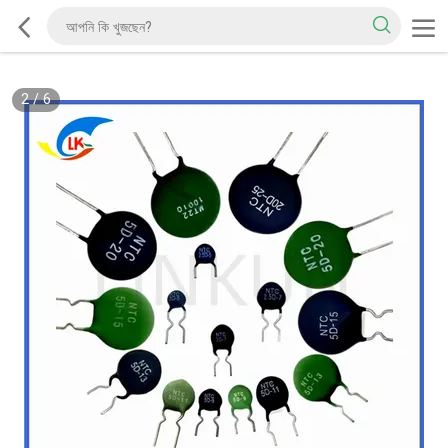
2
/
6