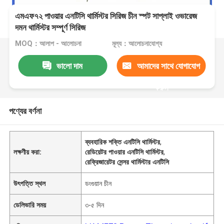
এমএফ৭২ পাওয়ার এনটিসি থার্মিস্টর সিরিজ চীন স্পট সাপ্লাই ওভারেজ
দমন থার্মিস্টর সম্পূর্ণ সিরিজ
MOQ：আলাপ - আলোচনা
মূল্য：আলোচনাযোগ্য
ভালো দাম
আমাদের সাথে যোগাযোগ
করুন
পণ্যের বর্ণনা
ব্যবহারিক শক্তি এনটিসি থার্মিস্টর
,
লক্ষণীয় করা:
রেডিয়েটর পাওয়ার এনটিসি থার্মিস্টর
,
রেফ্রিজারেটর সেন্সর থার্মিস্টার এনটিসি
উৎপত্তি স্থল
ডংগুয়ান চীন
ডেলিভারি সময়
৩-৫ দিন