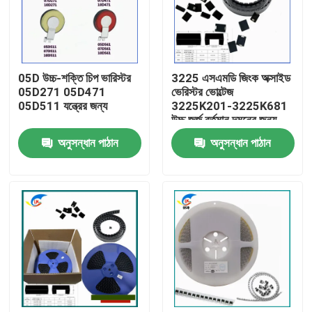
আমাদের সম্বন্ধে
05D উচ্চ-শক্তি চিপ ভারিস্টর
3225 এসএমডি জিংক অক্সাইড
কারখানা পরিদর্শন
05D271 05D471
ভেরিস্টর ভোল্টেজ
05D511 যন্ত্রের জন্য
3225K201-3225K681
উচ্চ জর্জ বর্তমান দমনের জন্য
গুণমান নিয়ন্ত্রণ
অনুসন্ধান পাঠান
অনুসন্ধান পাঠান
আমাদের সাথে যোগাযোগ
খবর
মামলা
পিটিসি থার্মিস্টর