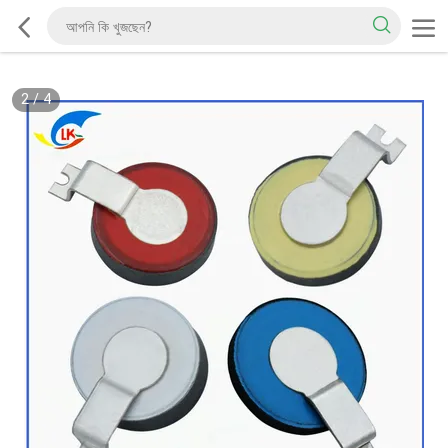
2
/
4