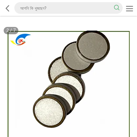
2
/
7