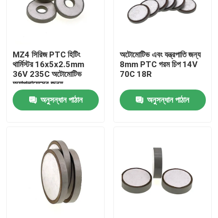
আমাদের সম্বন্ধে
MZ4 সিরিজ PTC হিটিং
অটোমোটিভ এবং যন্ত্রপাতি জন্য
কারখানা পরিদর্শন
থার্মিস্টর 16x5x2.5mm
8mm PTC গরম চিপ 14V
36V 235C অটোমোটিভ
70C 18R
অ্যাপ্লায়েন্সের জন্য
গুণমান নিয়ন্ত্রণ
অনুসন্ধান পাঠান
অনুসন্ধান পাঠান
আমাদের সাথে যোগাযোগ
খবর
মামলা
পিটিসি থার্মিস্টর