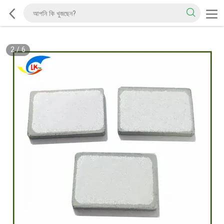
2
/
6