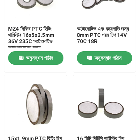
আমাদের সম্বন্ধে
MZ4 সিরিজ PTC হিটিং
অটোমোটিভ এবং যন্ত্রপাতি জন্য
থার্মিস্টর 16x5x2.5mm
8mm PTC গরম চিপ 14V
কারখানা পরিদর্শন
36V 235C অটোমোটিভ
70C 18R
অ্যাপ্লায়েন্সের জন্য
গুণমান নিয়ন্ত্রণ
অনুসন্ধান পাঠান
অনুসন্ধান পাঠান
আমাদের সাথে যোগাযোগ
খবর
মামলা
পিটিসি থার্মিস্টর
15x1.9mm PTC হিটিং চিপ
16 মিমি পিটিসি থার্মিস্টর চিপ