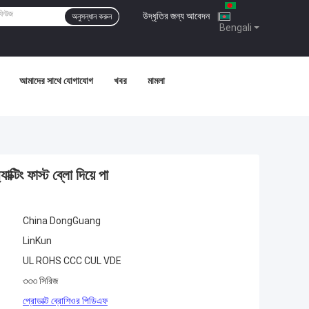
উদ্ধৃতির জন্য আবেদন
|
অনুসন্ধান করুন
Bengali
আমাদের সাথে যোগাযোগ
খবর
মামলা
িং ফাস্ট ব্লো দিয়ে পা
China DongGuang
LinKun
UL ROHS CCC CUL VDE
৩৩৩ সিরিজ
প্রোডাক্ট ব্রোশিওর পিডিএফ