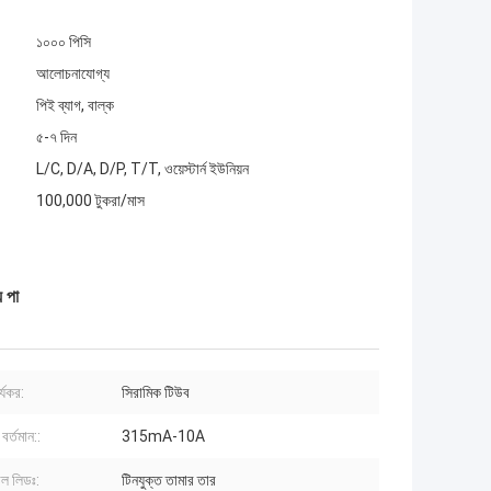
১০০০ পিসি
আলোচনাযোগ্য
পিই ব্যাগ, বাল্ক
৫-৭ দিন
L/C, D/A, D/P, T/T, ওয়েস্টার্ন ইউনিয়ন
100,000 টুকরা/মাস
ে পা
র্যকর:
সিরামিক টিউব
বর্তমান::
315mA-10A
়াল লিডঃ:
টিনযুক্ত তামার তার