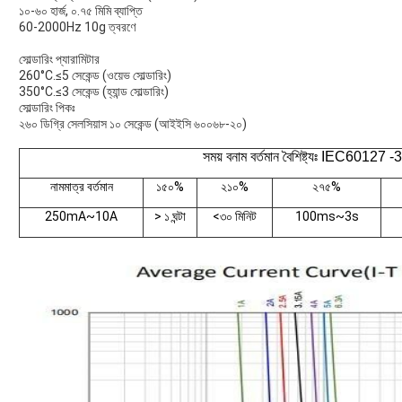
১০-৬০ হার্জ, ০.৭৫ মিমি ব্যাপ্তি
60-2000Hz 10g ত্বরণে
সোল্ডারিং প্যারামিটার
260°C.≤5 সেকেন্ড (ওয়েভ সোল্ডারিং)
350°C.≤3 সেকেন্ড (হ্যান্ড সোল্ডারিং)
সোল্ডারিং পিকঃ
২৬০ ডিগ্রি সেলসিয়াস ১০ সেকেন্ড (আইইসি ৬০০৬৮-২০)
সময় বনাম বর্তমান বৈশিষ্ট্যঃ IEC60127 -
নামমাত্র বর্তমান
১৫০%
২১০%
২৭৫%
250mA~10A
> ১ ঘন্টা
<৩০ মিনিট
100ms~3s