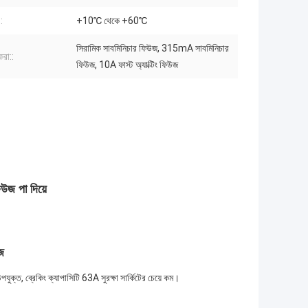
:
+10℃ থেকে +60℃
সিরামিক সাবমিনিচার ফিউজ, 315mA সাবমিনিচার
করা::
ফিউজ, 10A ফাস্ট অ্যাক্টিং ফিউজ
িউজ পা দিয়ে
জ
্ত, ব্রেকিং ক্যাপাসিটি 63A সুরক্ষা সার্কিটের চেয়ে কম।