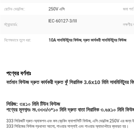
রেটেড ভোল্টেজ::
250V এসি
জমা শর্ত:
IEC-60127-3/Ⅲ
স্ট্যান্ডার্ডঃ:
লক্ষণীয় 
বিশেষভাবে তুলে ধরা:
10A সাবমিনিট্যুর ফিউজ
,
দ্রুত কার্যকরী সাবমিনিট্যুর ফিউজ
পণ্যের বর্ণনাঃ
বর্তমান ফিউজ দ্রুত কার্যকরী দ্রুত ফুঁ সিরামিক 3.6x10 মিমি সাবমিনিট্যুর ফ
সিরিজ: ৩x১০ মিমি টিউব ফিউজ
পণ্যের মূলশব্দঃ নং.৩৩৩/৩*১০ মিমি দ্রুত বাতা সিরামিক ৩.৬x১০ মিমি ফিউ
333 সিরিজটি দ্রুত-অ্যাকশন এবং কম ব্রেকিং ক্যাপাসিটি ফিউজ, এসি ভোল্টেজ 250V এর জন্য উপযুক
333 সিরিজের ফিউজ প্রধানত আলো, পাওয়ার সাপ্লাই এবং পাওয়ার অ্যাডাপ্টারে ব্যবহৃত হয়।