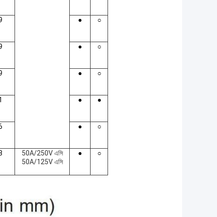
9
●
○
9
●
○
9
●
○
1
●
●
6
●
○
3
50A/250V এসি
●
○
50A/125V এসি