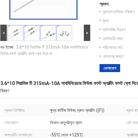
প্রদান:
ন্যূনতম চাহিদার পরিমাণ:
মূল্য:
প্যাকেজিং বিবরণ:
ডেলিভারি সময়:
বড় ইমেজ :
3.6*10 সিরামিক টি 315mA-10A সাবমিনিয়েচার
পরিশোধের শর্ত:
ফিউজ ফাস্ট অ্যাক্টিং ফাস্ট ব্লো দিয়ে পা
যোগানের ক্ষমতা:
যোগাযোগ
3.6*10 সিরামিক টি 315mA-10A সাবমিনিয়েচার ফিউজ ফাস্ট অ্যাক্টিং ফাস্ট ব্লো দিয়
বিবরণ
প্রধান বৈশিষ্ট্যঃ:
ক্ষুদ্র কার্টিজ ফিউজ; দ্রুত-অ্যাক্টিং ((F))
দ্রুত কা
শেষ ক্যাপ::
নিকেল-ধাতুপট্টাবৃত ব্রাস
রেট করা 
অপারেটিং তাপমাত্রা::
-55℃ থেকে +125℃
অ্যাক্সিয