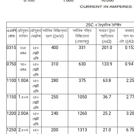
25C এ বৈদ্যুতিক বৈশিষ্ট্য
এএমপি
রেটযুক্ত
রেটযুক্ত
সর্বাধিক বিচ্ছিন্নতা
সর্বাধিক শক্তি
সাধারণ ঠান্ডা
নামমাত
কোড
বর্তমান
ভোল্টেজ
ড্রপ ((mV)
বিচ্ছিন্নতা
প্রতিরোধ
গলে যাও
(এমডাব্লু)
(mΩ)
এটা ((A3
0315
৩১৫
২৫০
400
331
201.0
0.15
এমএ
ভোল্ট
এসি
0750
৭৫০
২৫০
310
630
133.9
0.94
এমএ
ভোল্ট
এসি
1100
1.00A
২৫০
280
375
63.8
2.2
ভোল্ট
এসি
1150
1.৫০এ
২৫০
250
1050
36.7
2.7
ভোল্ট
এসি
1200
2.00A
২৫০
240
1260
25.2
3.2
ভোল্ট
এসি
1250
2.৫০এ
২৫০
200
1313
21.0
6.7