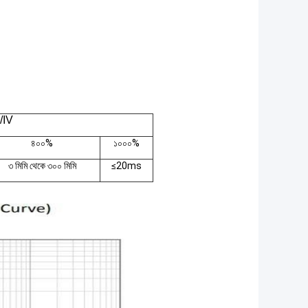
3/IV
৪০০%
১০০০%
৩ মিমি থেকে ৩০০ মিমি
≤20ms