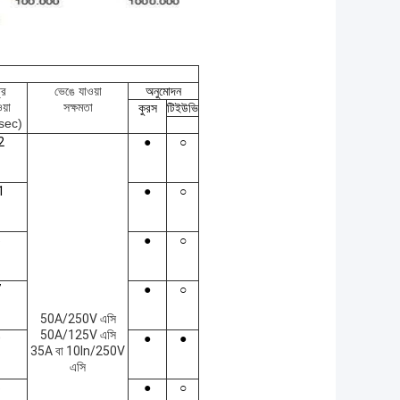
্র
ভেঙে যাওয়া
অনুমোদন
য়া
সক্ষমতা
কুরস
টিইউভি
sec)
2
●
○
1
●
○
5
●
○
7
●
○
50A/250V এসি
50A/125V এসি
0
●
●
35A বা 10In/250V
এসি
5
●
○