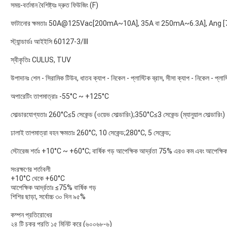
সময়-বর্তমান বৈশিষ্ট্যঃ দ্রুত ফিউজিং (F)
ফাটানোর ক্ষমতাঃ 50A@125Vac[200mA~10A], 35A বা 250mA~6.3A], Ang 
স্ট্যান্ডার্ডঃ আইইসি 60127-3/III
স্বীকৃতিঃ CULUS, TUV
উপাদানঃ শেল - সিরামিক টিউব, ধাতব ক্যাপ - নিকেল - প্লাস্টিক ব্রাস, সীসা ক্যাপ - নিকেল - প্লাস্
অপারেটিং তাপমাত্রাঃ -55°C ~ +125°C
সোল্ডারযোগ্যতাঃ 260°C≤5 সেকেন্ড (ওয়েভ সোল্ডারিং);350°C≤3 সেকেন্ড (ম্যানুয়াল সোল্ডারিং)
ঢালাই তাপমাত্রা বহন ক্ষমতাঃ 260°C, 10 সেকেন্ড;280°C, 5 সেকেন্ড;
স্টোরেজ শর্তঃ +10°C ~ +60°C; বার্ষিক গড় আপেক্ষিক আর্দ্রতা 75% এরও কম এবং আপেক্ষিক আ
সংরক্ষণের শর্তাবলী
+10°C থেকে +60°C
আপেক্ষিক আর্দ্রতাঃ ≤75% বার্ষিক গড়
শিশির ছাড়া, সর্বোচ্চ ৩০ দিন ৯৫%
কম্পন প্রতিরোধের
২৪ টি চক্র প্রতি ১৫ মিনিট করে (৬০০৬৮-৬)