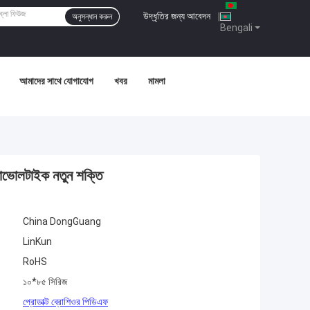
উদ্ধৃতির জন্য আবেদন
|
অনুসন্ধান করুন
Bengali
আমাদের সাথে যোগাযোগ
খবর
মামলা
োভোলটাইক নতুন শক্তি
China DongGuang
LinKun
RoHS
১০*৮৫ সিরিজ
প্রোডাক্ট ব্রোশিওর পিডিএফ