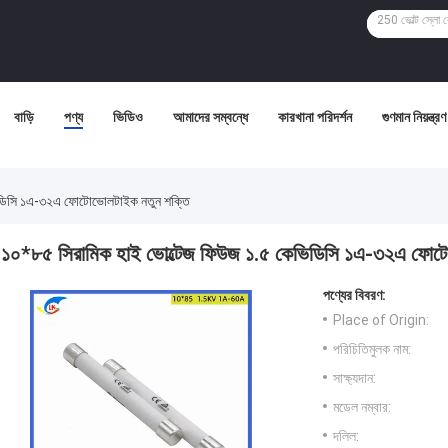
বাড়ি
পণ্য
ভিডিও
আমাদের সম্বন্ধে
কারখানা পরিদর্শন
গুণমান নিয়ন্ত্রণ
িডিসি ১এ-৩২এ ফোটোভোলটাইক নতুন শক্তি
১০*৮৫ সিরামিক হাই ভোল্টেজ ফিউজ ১.৫ কেভিডিসি ১এ-৩২এ ফোট
পণ্যের বিবরণ:
Place of Origin:
পরিচিতিমুলক নাম:
সাক্ষ্যদান:
মডেল নম্বার:
দলিল: