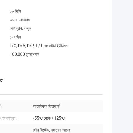
৫০ পিসি
আলোচনাযোগ্য
পিই ব্যাগ, বাল্ক
৫-৭ দিন
L/C, D/A, D/P, T/T, ওয়েস্টার্ন ইউনিয়ন
100,000 টুকরা/মাস
তি
ডঃ:
আমেরিকান স্ট্যান্ডার্ড
ং তাপমাত্রা::
-55℃ থেকে +125℃
সৌর সিস্টেম, প্যানেল, আলো