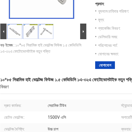
প্রদান:
ন্যূনতম চাহিদার পরিমাণ:
মূল্য:
প্যাকেজিং বিবরণ:
ডেলিভারি সময়:
বড় ইমেজ :
১০*৮৫ সিরামিক হাই ভোল্টেজ ফিউজ ১.৫ কেভিডিসি
পরিশোধের শর্ত:
১এ-৩২এ ফোটোভোলটাইক নতুন শক্তি
যোগানের ক্ষমতা:
যোগাযোগ
১০*৮৫ সিরামিক হাই ভোল্টেজ ফিউজ ১.৫ কেভিডিসি ১এ-৩২এ ফোটোভোলটাইক নতুন শক্
বিবরণ
দ্রুত কার্যকর:
সেরামিক টিউব
স্ট্যান্ডার্
রেটেড ভোল্টেজ::
1500V এসি
অপারেটি
ভোল্টেজ বৈশিষ্ট্য:
উচ্চ চাপ
ব্যবহার: