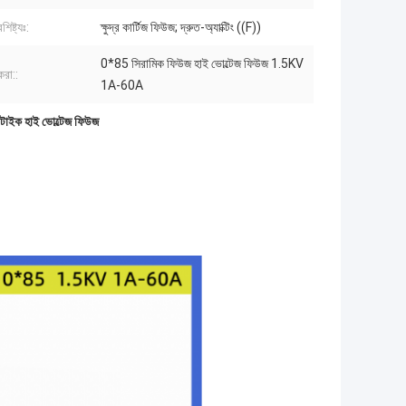
শিষ্ট্যঃ:
ক্ষুদ্র কার্টিজ ফিউজ; দ্রুত-অ্যাক্টিং ((F))
0*85 সিরামিক ফিউজ হাই ভোল্টেজ ফিউজ 1.5KV
করা::
1A-60A
াইক হাই ভোল্টেজ ফিউজ