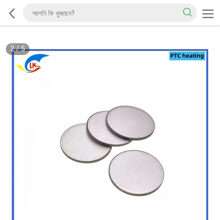
2
/
5