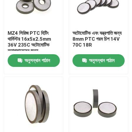
আমাদের সম্বন্ধে
MZ4 সিরিজ PTC হিটিং
অটোমোটিভ এবং যন্ত্রপাতি জন্য
কারখানা পরিদর্শন
থার্মিস্টর 16x5x2.5mm
8mm PTC গরম চিপ 14V
36V 235C অটোমোটিভ
70C 18R
অ্যাপ্লায়েন্সের জন্য
গুণমান নিয়ন্ত্রণ
অনুসন্ধান পাঠান
অনুসন্ধান পাঠান
আমাদের সাথে যোগাযোগ
খবর
মামলা
পিটিসি থার্মিস্টর