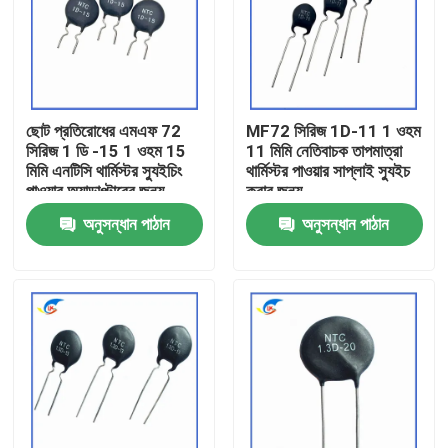
আমাদের সম্বন্ধে
কারখানা পরিদর্শন
ছোট প্রতিরোধের এমএফ 72
MF72 সিরিজ 1D-11 1 ওহম
সিরিজ 1 ডি -15 1 ওহম 15
11 মিমি নেতিবাচক তাপমাত্রা
মিমি এনটিসি থার্মিস্টর স্যুইচিং
থার্মিস্টর পাওয়ার সাপ্লাই স্যুইচ
গুণমান নিয়ন্ত্রণ
পাওয়ার অ্যাডাপ্টারের জন্য
করার জন্য
উপযুক্ত
অনুসন্ধান পাঠান
অনুসন্ধান পাঠান
আমাদের সাথে যোগাযোগ
খবর
মামলা
পিটিসি থার্মিস্টর