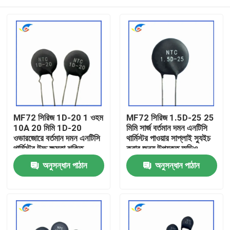
MF72 সিরিজ 1D-20 1 ওহম
MF72 সিরিজ 1.5D-25 25
10A 20 মিমি 1D-20
মিমি সার্জ বর্তমান দমন এনটিসি
ওভারজোরে বর্তমান দমন এনটিসি
থার্মিস্টর পাওয়ার সাপ্লাই স্যুইচ
থার্মিস্টর উচ্চ ক্ষমতা শক্তি
করার জন্য উপযুক্ত অডিও
সরবরাহের জন্য উপযুক্ত
এম্প্লিফায়ার
বাড়ি
অনুসন্ধান পাঠান
অনুসন্ধান পাঠান
পণ্য
ভিডিও