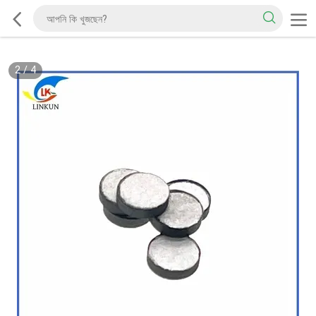
2
/
4