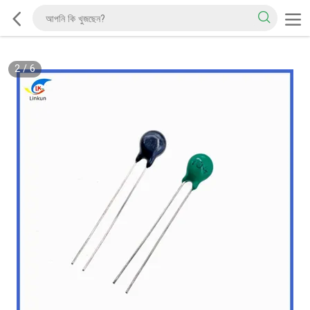
2
/
6