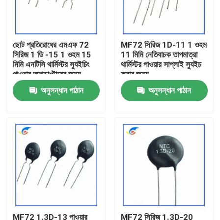
আমাদের সম্বন্ধে
ছোট প্রতিরোধের এমএফ 72
MF72 সিরিজ 1D-11 1 ওহম
সিরিজ 1 ডি -15 1 ওহম 15
11 মিমি নেতিবাচক তাপমাত্রা
কারখানা পরিদর্শন
মিমি এনটিসি থার্মিস্টর স্যুইচিং
থার্মিস্টর পাওয়ার সাপ্লাই স্যুইচ
পাওয়ার অ্যাডাপ্টারের জন্য
করার জন্য
উপযুক্ত
অনুসন্ধান পাঠান
অনুসন্ধান পাঠান
গুণমান নিয়ন্ত্রণ
আমাদের সাথে যোগাযোগ
খবর
মামলা
পিটিসি থার্মিস্টর
MF72 1.3D-13 পাওয়ার
MF72 সিরিজ 1.3D-20