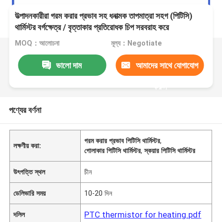
উত্পাদনকারীরা গরম করার প্রভাব সহ ধনাত্মক তাপমাত্রা সহগ (পিটিসি)
থার্মিস্টর বর্গক্ষেত্র / বৃত্তাকার প্রতিরোধক চিপ সরবরাহ করে
MOQ：আলোচনা
মূল্য：Negotiate
ভালো দাম
আমাদের সাথে যোগাযোগ
করুন
পণ্যের বর্ণনা
গরম করার প্রভাব পিটিসি থার্মিস্টর
,
লক্ষণীয় করা:
গোলাকার পিটিসি থার্মিস্টর
,
স্কয়ার পিটিসি থার্মিস্টর
উৎপত্তি স্থল
চীন
ডেলিভারি সময়
10-20 দিন
PTC thermistor for heating.pdf
দলিল