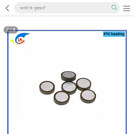
2
/
8