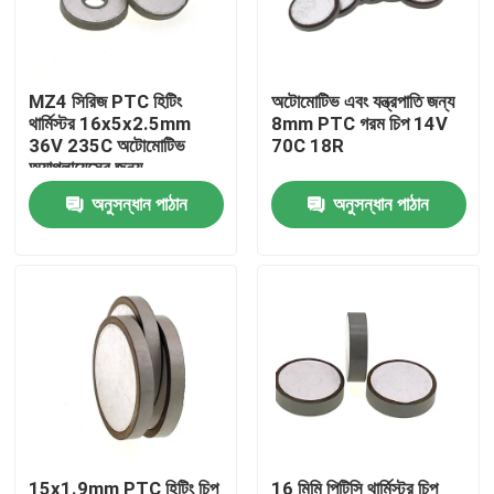
আমাদের সম্বন্ধে
MZ4 সিরিজ PTC হিটিং
অটোমোটিভ এবং যন্ত্রপাতি জন্য
থার্মিস্টর 16x5x2.5mm
8mm PTC গরম চিপ 14V
কারখানা পরিদর্শন
36V 235C অটোমোটিভ
70C 18R
অ্যাপ্লায়েন্সের জন্য
গুণমান নিয়ন্ত্রণ
অনুসন্ধান পাঠান
অনুসন্ধান পাঠান
আমাদের সাথে যোগাযোগ
খবর
মামলা
পিটিসি থার্মিস্টর
15x1.9mm PTC হিটিং চিপ
16 মিমি পিটিসি থার্মিস্টর চিপ