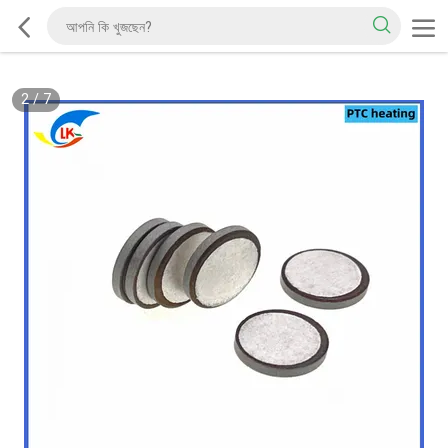
2
/
7