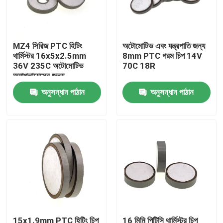
আমাদের সম্বন্ধে
MZ4 সিরিজ PTC হিটিং
অটোমোটিভ এবং যন্ত্রপাতি জন্য
থার্মিস্টর 16x5x2.5mm
8mm PTC গরম চিপ 14V
কারখানা পরিদর্শন
36V 235C অটোমোটিভ
70C 18R
অ্যাপ্লায়েন্সের জন্য
গুণমান নিয়ন্ত্রণ
অনুসন্ধান পাঠান
অনুসন্ধান পাঠান
আমাদের সাথে যোগাযোগ
খবর
মামলা
পিটিসি থার্মিস্টর
15x1.9mm PTC হিটিং চিপ
16 মিমি পিটিসি থার্মিস্টর চিপ