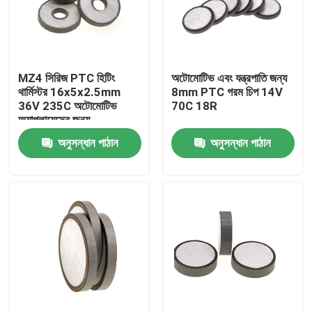
আমাদের সম্বন্ধে
MZ4 সিরিজ PTC হিটিং
অটোমোটিভ এবং যন্ত্রপাতি জন্য
কারখানা পরিদর্শন
থার্মিস্টর 16x5x2.5mm
8mm PTC গরম চিপ 14V
36V 235C অটোমোটিভ
70C 18R
অ্যাপ্লায়েন্সের জন্য
গুণমান নিয়ন্ত্রণ
অনুসন্ধান পাঠান
অনুসন্ধান পাঠান
আমাদের সাথে যোগাযোগ
খবর
মামলা
পিটিসি থার্মিস্টর