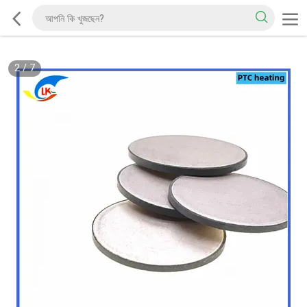
2
/
7