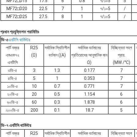
MF72□D15
17.5
6
0.8
৭/১০5
5
MF72□D20
22.5
7
1
৭/১০5
/
MF72□D25
27.5
8
1
৭/১০5
/
প্রধান প্রযুক্তিগত পরামিতিঃ
ডি-৫
এনটিসি থার্মিস্টর
পার্ট নম্বর
R25
সর্বাধিক স্থিতিশীল
সর্বাধিক বর্তমানের
বিচ্ছিন্নতা সহগ
এমএফ৭২
(Ω)
বর্তমান ((A)
প্রতিরোধের আনুমানিক মান
প্রায়.
এনটিসি
Ω)
(MW /°C)
৩ডি-৫
3
1.3
0.177
7
৫ডি-৫
5
1
0.353
7
১০ডি-৫
10
0.7
0.771
7
২০ডি-৫
20
0.5
1.154
6
৬০ডি-৫
60
0.3
1.878
6
২০০ডি-৫
200
0.1
18.7
5
ডি-৭ এনটিসি থার্মিস্টর
পার্ট নম্বর
R25
সর্বাধিক স্থিতিশীল
সর্বাধিক বর্তমানের
বিচ্ছিন্নতা সহগ