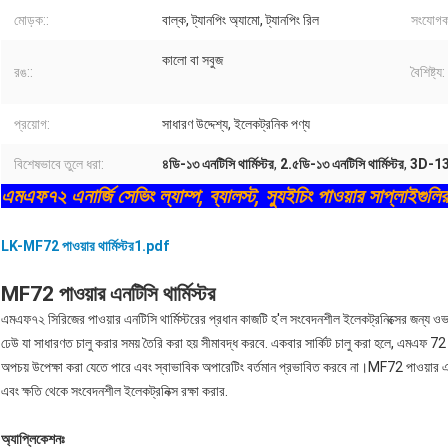
মোড়ক::
বাল্ক, ট্যানপিং অ্যামো, ট্যানপিং রিল
সংযোগক
কালো বা সবুজ
রঙ::
বৈশিষ্ট্য:
প্রয়োগ:
সাধারণ উদ্দেশ্য, ইলেকট্রনিক পণ্য
বিশেষভাবে তুলে ধরা:
৪ডি-১৩ এনটিসি থার্মিস্টর
,
2.৫ডি-১৩ এনটিসি থার্মিস্টর
,
3D-13 এ
এমএফ৭২ এনার্জি সেভিং ল্যাম্প, ব্যালস্ট, স্যুইচিং পাওয়ার সাপ্লাইগুলির
LK-MF72 পাওয়ার থার্মিস্টর1.pdf
MF72 পাওয়ার এনটিসি থার্মিস্টর
এমএফ৭২ সিরিজের পাওয়ার এনটিসি থার্মিস্টরের প্রধান কাজটি হ'ল সংবেদনশীল ইলেকট্রনিক্সের জন্য ও
ঢেউ যা সাধারণত চালু করার সময় তৈরি করা হয় সীমাবদ্ধ করবে. একবার সার্কিট চালু করা হলে, এমএফ 72 পা
অপচয় উপেক্ষা করা যেতে পারে এবং স্বাভাবিক অপারেটিং বর্তমান প্রভাবিত করবে না।MF72 পাওয়ার এনটি
এবং ক্ষতি থেকে সংবেদনশীল ইলেকট্রনিক্স রক্ষা করার.
অ্যাপ্লিকেশনঃ