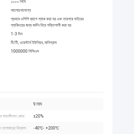
১০০০ পিসি
আলোচনাযোগ্য
প্রথমে ওপিপি ব্যাগে প্যাক করা হয় এবং তারপরে বাইরের
প্যাকিংয়ের জন্য কার্টন দিয়ে শক্তিশালী করা হয়
1-3 দিন
টি/টি, ওয়েস্টার্ন ইউনিয়ন, মানিগ্রাম
1000000 পিসিএস
9 মিমি
োধ সহনশীলতা কোড:
±20%
ং তাপমাত্রা বিন্যাস:
-40℃- +200℃