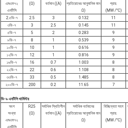
এমএফ৭২
(Ω)
বর্তমান ((A)
প্রতিরোধের আনুমানিক মান
প্রায়.
এনটিসি
Ω)
(MW /°C)
2.৫ডি-৭
2.5
3
0.132
11
৩ডি-৭
3
2.5
0.145
11
৫ডি-৭
5
2
0.283
9
৮ডি-৭
8
1
0.539
9
১০ডি-৭
10
1
0.616
9
১২ডি-৭
12
1
0.816
9
১৬ডি-৭
16
0.7
1.003
8
২২ডি-৭
22
0.6
1.108
8
৩৩ডি-৭
33
0.5
1.485
8
২০০ডি-৭
200
0.2
11.65
7
ডি-৯ এনটিসি থার্মিস্টর
অংশ
R25
সর্বাধিক স্থিতিশীল
সর্বাধিক বর্তমানের
বিচ্ছিন্নতা সহগ
সংখ্যা
(Ω)
বর্তমান ((A)
প্রতিরোধের আনুমানিক মান
প্রায়.
এমএফ৭২
Ω)
(MW /°C)
এনটিসি