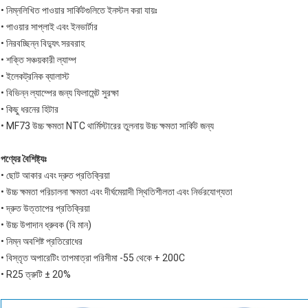
• নিম্নলিখিত পাওয়ার সার্কিটগুলিতে ইনস্টল করা যায়ঃ
• পাওয়ার সাপ্লাই এবং ইনভার্টার
• নিরবচ্ছিন্ন বিদ্যুৎ সরবরাহ
• শক্তি সঞ্চয়কারী ল্যাম্প
• ইলেকট্রনিক ব্যালাস্ট
• বিভিন্ন ল্যাম্পের জন্য ফিলামেন্ট সুরক্ষা
• কিছু ধরনের হিটার
• MF73 উচ্চ ক্ষমতা NTC থার্মিস্টারের তুলনায় উচ্চ ক্ষমতা সার্কিট জন্য
পণ্যের বৈশিষ্ট্যঃ
• ছোট আকার এবং দ্রুত প্রতিক্রিয়া
• উচ্চ ক্ষমতা পরিচালনা ক্ষমতা এবং দীর্ঘমেয়াদী স্থিতিশীলতা এবং নির্ভরযোগ্যতা
• দ্রুত উত্তাপের প্রতিক্রিয়া
• উচ্চ উপাদান ধ্রুবক (বি মান)
• নিম্ন অবশিষ্ট প্রতিরোধের
• বিস্তৃত অপারেটিং তাপমাত্রা পরিসীমা -55 থেকে + 200C
• R25 ত্রুটি ± 20%