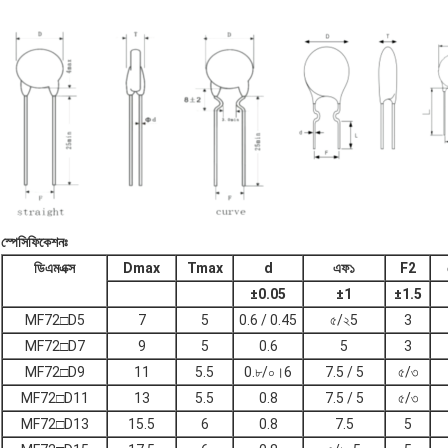
স্পেসিফিকেশনঃ
ডিএমএক্স
Dmax
Tmax
d
এফ১
F2
±
0.05
±
1
±
1.5
MF72□D5
7
5
0.6 / 0.45
৫/২5
3
MF72□D7
9
5
0.6
5
3
MF72□D9
11
5.5
0.৮/০।6
7.5 / 5
৫/৩
MF72□D11
13
5.5
0.8
7.5 / 5
৫/৩
MF72□D13
15.5
6
0.8
7.5
5