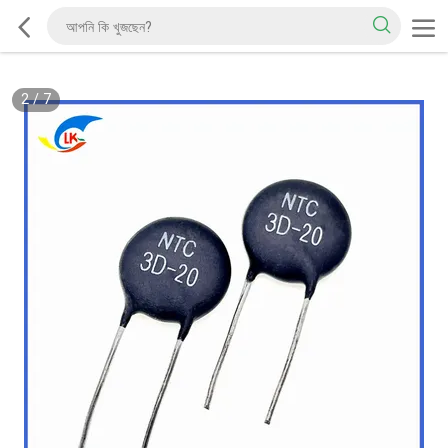
2
/
7