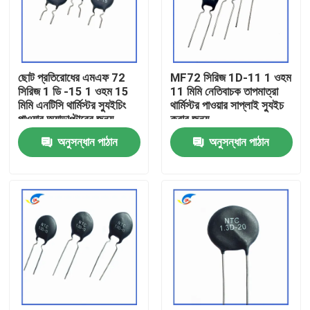
আমাদের সম্বন্ধে
ছোট প্রতিরোধের এমএফ 72
MF72 সিরিজ 1D-11 1 ওহম
কারখানা পরিদর্শন
সিরিজ 1 ডি -15 1 ওহম 15
11 মিমি নেতিবাচক তাপমাত্রা
মিমি এনটিসি থার্মিস্টর স্যুইচিং
থার্মিস্টর পাওয়ার সাপ্লাই স্যুইচ
পাওয়ার অ্যাডাপ্টারের জন্য
করার জন্য
গুণমান নিয়ন্ত্রণ
উপযুক্ত
অনুসন্ধান পাঠান
অনুসন্ধান পাঠান
আমাদের সাথে যোগাযোগ
খবর
মামলা
পিটিসি থার্মিস্টর