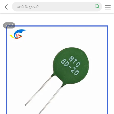
2
/
7