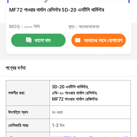
MF72 পাওয়ার থার্মাল রেসিস্টর 5D-20 এনটিসি থার্মিস্টর
MOQ：১০০০ পিসি
মূল্য：আলোচনাযোগ্য
ভালো দাম
আমাদের সাথে যোগাযোগ
করুন
পণ্যের বর্ণনা
5D-20 এনটিসি থার্মিস্টর
,
লক্ষণীয় করা:
৫ডি-২০ পাওয়ার থার্মাল রেসিস্টর
,
MF72 পাওয়ার থার্মাল রেজিস্টার
উৎপত্তি স্থল
ডং গুয়াং
ডেলিভারি সময়
1-3 দিন