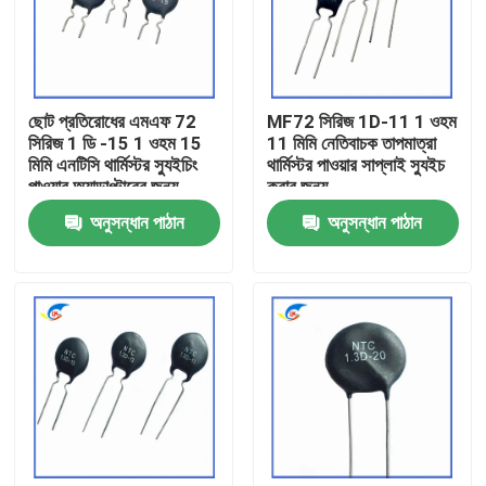
আমাদের সম্বন্ধে
ছোট প্রতিরোধের এমএফ 72
MF72 সিরিজ 1D-11 1 ওহম
কারখানা পরিদর্শন
সিরিজ 1 ডি -15 1 ওহম 15
11 মিমি নেতিবাচক তাপমাত্রা
মিমি এনটিসি থার্মিস্টর স্যুইচিং
থার্মিস্টর পাওয়ার সাপ্লাই স্যুইচ
পাওয়ার অ্যাডাপ্টারের জন্য
করার জন্য
গুণমান নিয়ন্ত্রণ
উপযুক্ত
অনুসন্ধান পাঠান
অনুসন্ধান পাঠান
আমাদের সাথে যোগাযোগ
খবর
মামলা
পিটিসি থার্মিস্টর