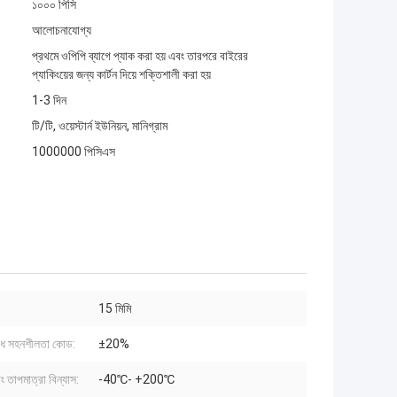
১০০০ পিসি
আলোচনাযোগ্য
প্রথমে ওপিপি ব্যাগে প্যাক করা হয় এবং তারপরে বাইরের
প্যাকিংয়ের জন্য কার্টন দিয়ে শক্তিশালী করা হয়
1-3 দিন
টি/টি, ওয়েস্টার্ন ইউনিয়ন, মানিগ্রাম
1000000 পিসিএস
15 মিমি
োধ সহনশীলতা কোড:
±20%
ং তাপমাত্রা বিন্যাস:
-40℃- +200℃