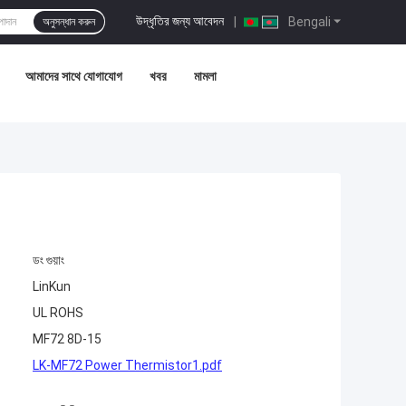
উদ্ধৃতির জন্য আবেদন
|
Bengali
অনুসন্ধান করুন
আমাদের সাথে যোগাযোগ
খবর
মামলা
ডং গুয়াং
LinKun
UL ROHS
MF72 8D-15
LK-MF72 Power Thermistor1.pdf