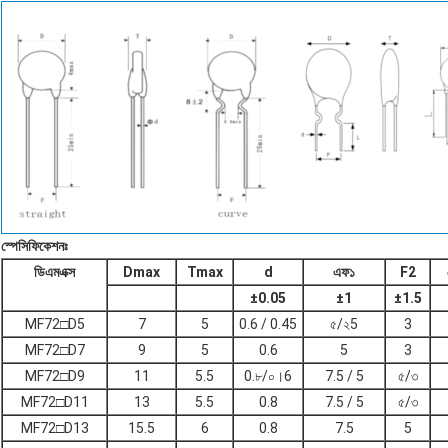
স্পেসিফিকেশনঃ
ডিএমএক্স
Dmax
Tmax
d
এফ১
F2
±
0.05
±
1
±
1.5
MF72□D5
7
5
0.6 / 0.45
৫/২5
3
MF72□D7
9
5
0.6
5
3
MF72□D9
11
5.5
0.৮/০।6
7.5 / 5
৫/৩
MF72□D11
13
5.5
0.8
7.5 / 5
৫/৩
MF72□D13
15.5
6
0.8
7.5
5