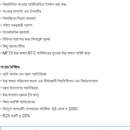
• নিম্নলিখিত পাওয়ার সার্কিটগুলিতে ইনস্টল করা যায়ঃ
• পাওয়ার সাপ্লাই এবং ইনভার্টার
• নিরবচ্ছিন্ন বিদ্যুৎ সরবরাহ
• শক্তি সঞ্চয়কারী ল্যাম্প
• ইলেকট্রনিক ব্যালাস্ট
• বিভিন্ন ল্যাম্পের জন্য ফিলামেন্ট সুরক্ষা
• কিছু ধরনের হিটার
• MF73 উচ্চ ক্ষমতা NTC থার্মিস্টারের তুলনায় উচ্চ ক্ষমতা সার্কিট জন্য
পণ্যের বৈশিষ্ট্যঃ
• ছোট আকার এবং দ্রুত প্রতিক্রিয়া
• উচ্চ ক্ষমতা পরিচালনা ক্ষমতা এবং দীর্ঘমেয়াদী স্থিতিশীলতা এবং নির্ভরযোগ্যতা
• দ্রুত উত্তাপের প্রতিক্রিয়া
• উচ্চ উপাদান ধ্রুবক (বি মান)
• নিম্ন অবশিষ্ট প্রতিরোধের
• বিস্তৃত অপারেটিং তাপমাত্রা পরিসীমা -55 থেকে + 200C
• R25 ত্রুটি ± 20%