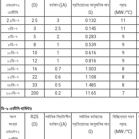
এমএফ৭২
(Ω)
বর্তমান ((A)
প্রতিরোধের আনুমানিক মান
প্রায়.
এনটিসি
Ω)
(MW /°C)
2.৫ডি-৭
2.5
3
0.132
11
৩ডি-৭
3
2.5
0.145
11
৫ডি-৭
5
2
0.283
9
৮ডি-৭
8
1
0.539
9
১০ডি-৭
10
1
0.616
9
১২ডি-৭
12
1
0.816
9
১৬ডি-৭
16
0.7
1.003
8
২২ডি-৭
22
0.6
1.108
8
৩৩ডি-৭
33
0.5
1.485
8
২০০ডি-৭
200
0.2
11.65
7
ডি-৯ এনটিসি থার্মিস্টর
অংশ
R25
সর্বাধিক স্থিতিশীল
সর্বাধিক বর্তমানের
বিচ্ছিন্নতা সহগ
সংখ্যা
(Ω)
বর্তমান ((A)
প্রতিরোধের আনুমানিক মান
প্রায়.
এমএফ৭২
Ω)
(MW /°C)