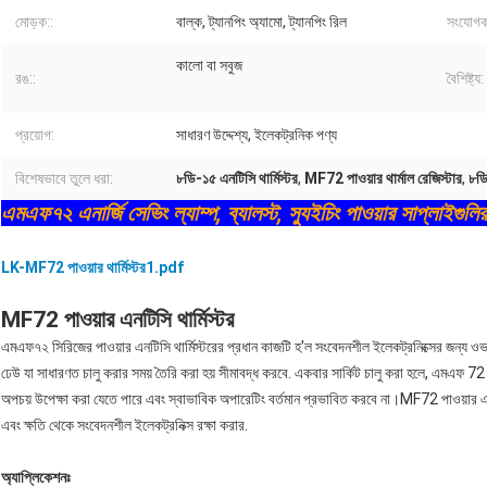
মোড়ক::
বাল্ক, ট্যানপিং অ্যামো, ট্যানপিং রিল
সংযোগক
কালো বা সবুজ
রঙ::
বৈশিষ্ট্য:
প্রয়োগ:
সাধারণ উদ্দেশ্য, ইলেকট্রনিক পণ্য
বিশেষভাবে তুলে ধরা:
৮ডি-১৫ এনটিসি থার্মিস্টর
,
MF72 পাওয়ার থার্মাল রেজিস্টার
,
৮ডি
এমএফ৭২ এনার্জি সেভিং ল্যাম্প, ব্যালস্ট, স্যুইচিং পাওয়ার সাপ্লাইগুলির
LK-MF72 পাওয়ার থার্মিস্টর1.pdf
MF72 পাওয়ার এনটিসি থার্মিস্টর
এমএফ৭২ সিরিজের পাওয়ার এনটিসি থার্মিস্টরের প্রধান কাজটি হ'ল সংবেদনশীল ইলেকট্রনিক্সের জন্য ও
ঢেউ যা সাধারণত চালু করার সময় তৈরি করা হয় সীমাবদ্ধ করবে. একবার সার্কিট চালু করা হলে, এমএফ 72 পা
অপচয় উপেক্ষা করা যেতে পারে এবং স্বাভাবিক অপারেটিং বর্তমান প্রভাবিত করবে না।MF72 পাওয়ার এনটি
এবং ক্ষতি থেকে সংবেদনশীল ইলেকট্রনিক্স রক্ষা করার.
অ্যাপ্লিকেশনঃ