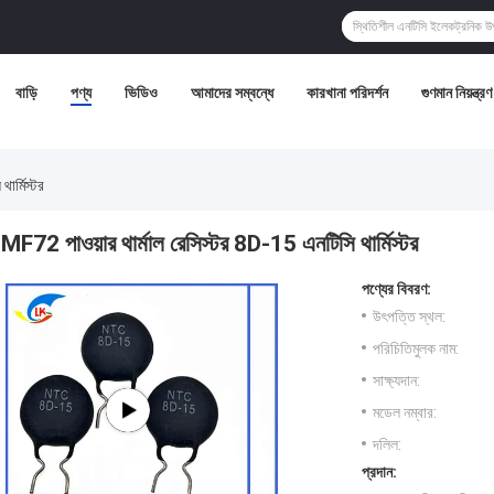
বাড়ি
পণ্য
ভিডিও
আমাদের সম্বন্ধে
কারখানা পরিদর্শন
গুণমান নিয়ন্ত্রণ
ার্মিস্টর
MF72 পাওয়ার থার্মাল রেসিস্টর 8D-15 এনটিসি থার্মিস্টর
পণ্যের বিবরণ:
উৎপত্তি স্থল:
পরিচিতিমুলক নাম:
সাক্ষ্যদান:
মডেল নম্বার:
দলিল:
প্রদান: