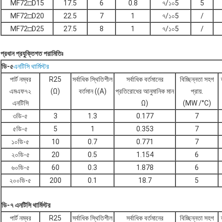
MF72□D15
17.5
6
0.8
৭/১০5
5
MF72□D20
22.5
7
1
৭/১০5
/
MF72□D25
27.5
8
1
৭/১০5
/
প্রধান প্রযুক্তিগত পরামিতিঃ
ডি-৫
এনটিসি থার্মিস্টর
পার্ট নম্বর
R25
সর্বাধিক স্থিতিশীল
সর্বাধিক বর্তমানের
বিচ্ছিন্নতা সহগ
এমএফ৭২
(Ω)
বর্তমান ((A)
প্রতিরোধের আনুমানিক মান
প্রায়.
এনটিসি
Ω)
(MW /°C)
৩ডি-৫
3
1.3
0.177
7
৫ডি-৫
5
1
0.353
7
১০ডি-৫
10
0.7
0.771
7
২০ডি-৫
20
0.5
1.154
6
৬০ডি-৫
60
0.3
1.878
6
২০০ডি-৫
200
0.1
18.7
5
ডি-৭ এনটিসি থার্মিস্টর
পার্ট নম্বর
R25
সর্বাধিক স্থিতিশীল
সর্বাধিক বর্তমানের
বিচ্ছিন্নতা সহগ