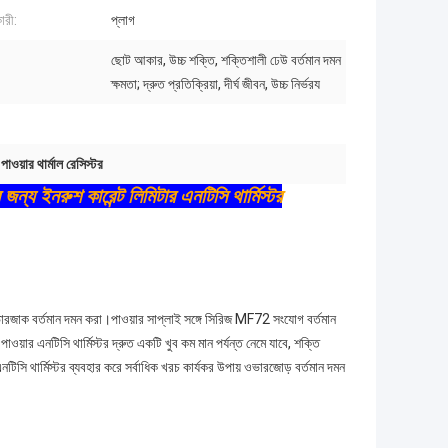
ারী:
প্লাগ
ছোট আকার, উচ্চ শক্তি, শক্তিশালী ঢেউ বর্তমান দমন
ক্ষমতা; দ্রুত প্রতিক্রিয়া, দীর্ঘ জীবন, উচ্চ নির্ভরয
াওয়ার থার্মাল রেসিস্টর
 জন্য ইনরুশ কারেন্ট লিমিটার এনটিসি থার্মিস্টর
ভারজাক বর্তমান দমন করা।পাওয়ার সাপ্লাই সঙ্গে সিরিজ MF72 সংযোগ বর্তমান
ওয়ার এনটিসি থার্মিস্টর দ্রুত একটি খুব কম মান পর্যন্ত নেমে যাবে, শক্তি
সি থার্মিস্টর ব্যবহার করে সর্বাধিক খরচ কার্যকর উপায় ওভারজোড় বর্তমান দমন