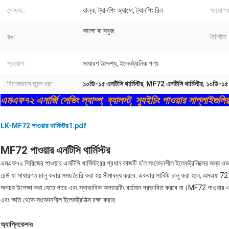
মোড়ক::
বাল্ক, ট্যানপিং অ্যামো, ট্যানপিং রিল
সংযোগক
কালো বা সবুজ
রঙ::
বৈশিষ্ট্য:
প্রয়োগ:
সাধারণ উদ্দেশ্য, ইলেকট্রনিক পণ্য
বিশেষভাবে তুলে ধরা:
১০ডি-১৫ এনটিসি থার্মিস্টর
,
MF72 এনটিসি থার্মিস্টর
,
১০ডি-১৫ প
এমএফ৭২ এনার্জি সেভিং ল্যাম্প, ব্যালস্ট, স্যুইচিং পাওয়ার সাপ্লাইগুলির
LK-MF72 পাওয়ার থার্মিস্টর1.pdf
MF72 পাওয়ার এনটিসি থার্মিস্টর
এমএফ৭২ সিরিজের পাওয়ার এনটিসি থার্মিস্টরের প্রধান কাজটি হ'ল সংবেদনশীল ইলেকট্রনিক্সের জন্য ও
ঢেউ যা সাধারণত চালু করার সময় তৈরি করা হয় সীমাবদ্ধ করবে. একবার সার্কিট চালু করা হলে, এমএফ 72 পা
অপচয় উপেক্ষা করা যেতে পারে এবং স্বাভাবিক অপারেটিং বর্তমান প্রভাবিত করবে না।MF72 পাওয়ার এনটি
এবং ক্ষতি থেকে সংবেদনশীল ইলেকট্রনিক্স রক্ষা করার.
অ্যাপ্লিকেশনঃ