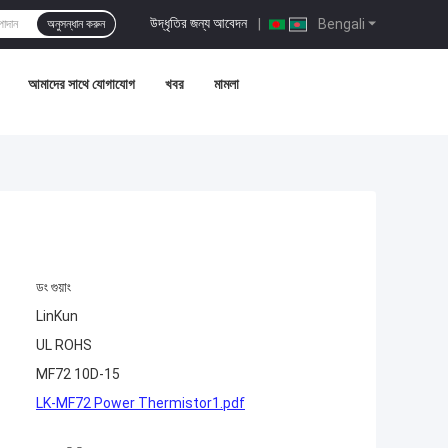
উদ্ধৃতির জন্য আবেদন
|
Bengali
অনুসন্ধান করুন
আমাদের সাথে যোগাযোগ
খবর
মামলা
ডং গুয়াং
LinKun
UL ROHS
MF72 10D-15
LK-MF72 Power Thermistor1.pdf