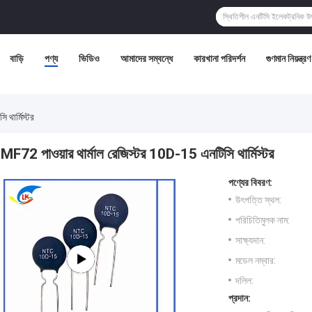
বাড়ি
পণ্য
ভিডিও
আমাদের সম্বন্ধে
কারখানা পরিদর্শন
গুণমান নিয়ন্ত্রণ
থার্মিস্টর
MF72 পাওয়ার থার্মাল রেজিস্টর 10D-15 এনটিসি থার্মিস্টর
পণ্যের বিবরণ:
উৎপত্তি স্থল:
পরিচিতিমুলক নাম:
সাক্ষ্যদান:
মডেল নম্বার:
দলিল:
প্রদান: