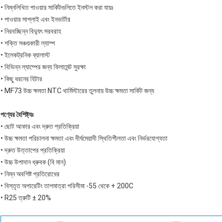
• নিম্নলিখিত পাওয়ার সার্কিটগুলিতে ইনস্টল করা যায়ঃ
• পাওয়ার সাপ্লাই এবং ইনভার্টার
• নিরবচ্ছিন্ন বিদ্যুৎ সরবরাহ
• শক্তি সঞ্চয়কারী ল্যাম্প
• ইলেকট্রনিক ব্যালাস্ট
• বিভিন্ন ল্যাম্পের জন্য ফিলামেন্ট সুরক্ষা
• কিছু ধরনের হিটার
• MF73 উচ্চ ক্ষমতা NTC থার্মিস্টারের তুলনায় উচ্চ ক্ষমতা সার্কিট জন্য
পণ্যের বৈশিষ্ট্যঃ
• ছোট আকার এবং দ্রুত প্রতিক্রিয়া
• উচ্চ ক্ষমতা পরিচালনা ক্ষমতা এবং দীর্ঘমেয়াদী স্থিতিশীলতা এবং নির্ভরযোগ্যতা
• দ্রুত উত্তাপের প্রতিক্রিয়া
• উচ্চ উপাদান ধ্রুবক (বি মান)
• নিম্ন অবশিষ্ট প্রতিরোধের
• বিস্তৃত অপারেটিং তাপমাত্রা পরিসীমা -55 থেকে + 200C
• R25 ত্রুটি ± 20%