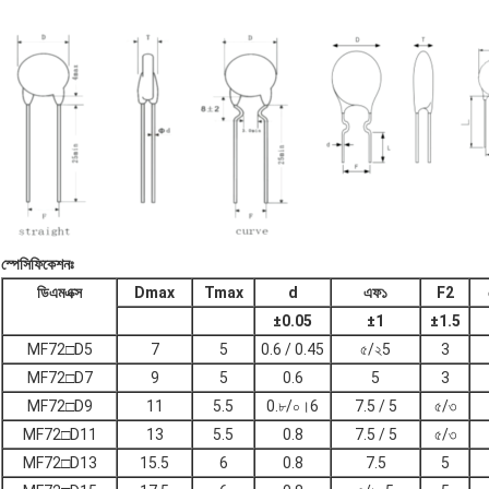
স্পেসিফিকেশনঃ
ডিএমএক্স
Dmax
Tmax
d
এফ১
F2
±
0.05
±
1
±
1.5
MF72□D5
7
5
0.6 / 0.45
৫/২5
3
MF72□D7
9
5
0.6
5
3
MF72□D9
11
5.5
0.৮/০।6
7.5 / 5
৫/৩
MF72□D11
13
5.5
0.8
7.5 / 5
৫/৩
MF72□D13
15.5
6
0.8
7.5
5