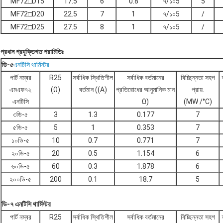
MF72□D15
17.5
6
0.8
৭/১০5
5
MF72□D20
22.5
7
1
৭/১০5
/
MF72□D25
27.5
8
1
৭/১০5
/
প্রধান প্রযুক্তিগত পরামিতিঃ
ডি-৫
এনটিসি থার্মিস্টর
পার্ট নম্বর
R25
সর্বাধিক স্থিতিশীল
সর্বাধিক বর্তমানের
বিচ্ছিন্নতা সহগ
এমএফ৭২
(Ω)
বর্তমান ((A)
প্রতিরোধের আনুমানিক মান
প্রায়.
এনটিসি
Ω)
(MW /°C)
৩ডি-৫
3
1.3
0.177
7
৫ডি-৫
5
1
0.353
7
১০ডি-৫
10
0.7
0.771
7
২০ডি-৫
20
0.5
1.154
6
৬০ডি-৫
60
0.3
1.878
6
২০০ডি-৫
200
0.1
18.7
5
ডি-৭ এনটিসি থার্মিস্টর
পার্ট নম্বর
R25
সর্বাধিক স্থিতিশীল
সর্বাধিক বর্তমানের
বিচ্ছিন্নতা সহগ