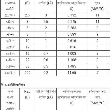
এমএফ৭২
(Ω)
বর্তমান ((A)
প্রতিরোধের আনুমানিক মান
প্রায়.
এনটিসি
Ω)
(MW /°C)
2.৫ডি-৭
2.5
3
0.132
11
৩ডি-৭
3
2.5
0.145
11
৫ডি-৭
5
2
0.283
9
৮ডি-৭
8
1
0.539
9
১০ডি-৭
10
1
0.616
9
১২ডি-৭
12
1
0.816
9
১৬ডি-৭
16
0.7
1.003
8
২২ডি-৭
22
0.6
1.108
8
৩৩ডি-৭
33
0.5
1.485
8
২০০ডি-৭
200
0.2
11.65
7
ডি-৯ এনটিসি থার্মিস্টর
অংশ
R25
সর্বাধিক স্থিতিশীল
সর্বাধিক বর্তমানের
বিচ্ছিন্নতা সহগ
সংখ্যা
(Ω)
বর্তমান ((A)
প্রতিরোধের আনুমানিক মান
প্রায়.
এমএফ৭২
Ω)
(MW /°C)
এনটিসি