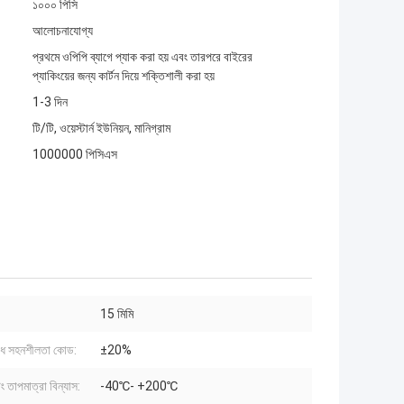
১০০০ পিসি
আলোচনাযোগ্য
প্রথমে ওপিপি ব্যাগে প্যাক করা হয় এবং তারপরে বাইরের
প্যাকিংয়ের জন্য কার্টন দিয়ে শক্তিশালী করা হয়
1-3 দিন
টি/টি, ওয়েস্টার্ন ইউনিয়ন, মানিগ্রাম
1000000 পিসিএস
15 মিমি
োধ সহনশীলতা কোড:
±20%
ং তাপমাত্রা বিন্যাস:
-40℃- +200℃