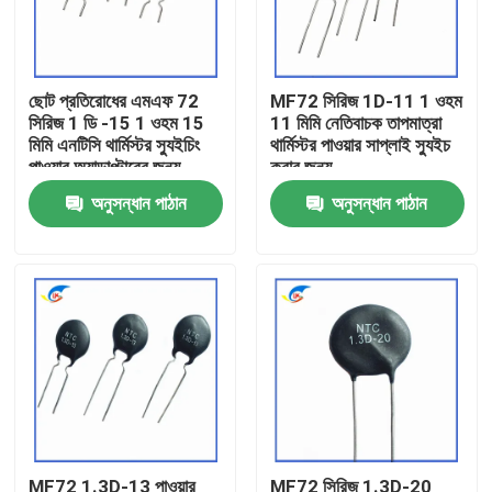
আমাদের সম্বন্ধে
ছোট প্রতিরোধের এমএফ 72
MF72 সিরিজ 1D-11 1 ওহম
সিরিজ 1 ডি -15 1 ওহম 15
11 মিমি নেতিবাচক তাপমাত্রা
কারখানা পরিদর্শন
মিমি এনটিসি থার্মিস্টর স্যুইচিং
থার্মিস্টর পাওয়ার সাপ্লাই স্যুইচ
পাওয়ার অ্যাডাপ্টারের জন্য
করার জন্য
উপযুক্ত
গুণমান নিয়ন্ত্রণ
অনুসন্ধান পাঠান
অনুসন্ধান পাঠান
আমাদের সাথে যোগাযোগ
খবর
মামলা
পিটিসি থার্মিস্টর
MF72 1.3D-13 পাওয়ার
MF72 সিরিজ 1.3D-20