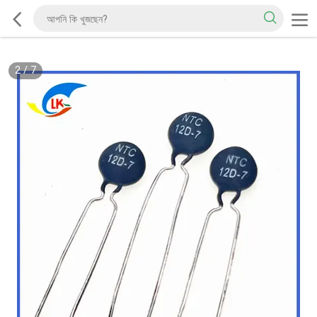
2
/
7