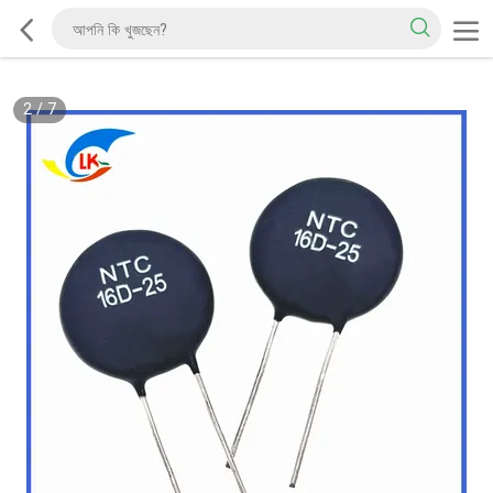
2
/
7