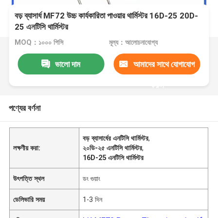
বড় ব্যাসার্ধ MF72 উচ্চ কার্যকারিতা পাওয়ার থার্মিস্টর 16D-25 20D-
25 এনটিসি থার্মিস্টর
MOQ：১০০০ পিসি
মূল্য：আলোচনাযোগ্য
ভালো দাম
আমাদের সাথে যোগাযোগ
করুন
পণ্যের বর্ণনা
বড় ব্যাসার্ধের এনটিসি থার্মিস্টর
,
লক্ষণীয় করা:
২০ডি-২৫ এনটিসি থার্মিস্টর
,
16D-25 এনটিসি থার্মিস্টর
উৎপত্তি স্থল
ডং গুয়াং
ডেলিভারি সময়
1-3 দিন