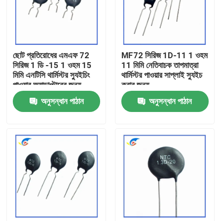
আমাদের সম্বন্ধে
ছোট প্রতিরোধের এমএফ 72
MF72 সিরিজ 1D-11 1 ওহম
কারখানা পরিদর্শন
সিরিজ 1 ডি -15 1 ওহম 15
11 মিমি নেতিবাচক তাপমাত্রা
মিমি এনটিসি থার্মিস্টর স্যুইচিং
থার্মিস্টর পাওয়ার সাপ্লাই স্যুইচ
পাওয়ার অ্যাডাপ্টারের জন্য
করার জন্য
গুণমান নিয়ন্ত্রণ
উপযুক্ত
অনুসন্ধান পাঠান
অনুসন্ধান পাঠান
আমাদের সাথে যোগাযোগ
খবর
মামলা
পিটিসি থার্মিস্টর