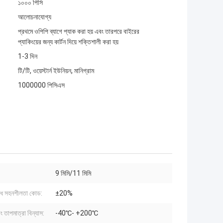
১০০০ পিসি
আলোচনাযোগ্য
প্রথমে ওপিপি ব্যাগে প্যাক করা হয় এবং তারপরে বাইরের
প্যাকিংয়ের জন্য কার্টন দিয়ে শক্তিশালী করা হয়
1-3 দিন
টি/টি, ওয়েস্টার্ন ইউনিয়ন, মানিগ্রাম
1000000 পিসিএস
9 মিমি/11 মিমি
োধ সহনশীলতা কোড:
±20%
ং তাপমাত্রা বিন্যাস:
-40℃- +200℃