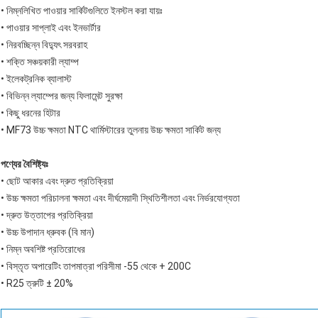
• নিম্নলিখিত পাওয়ার সার্কিটগুলিতে ইনস্টল করা যায়ঃ
• পাওয়ার সাপ্লাই এবং ইনভার্টার
• নিরবচ্ছিন্ন বিদ্যুৎ সরবরাহ
• শক্তি সঞ্চয়কারী ল্যাম্প
• ইলেকট্রনিক ব্যালাস্ট
• বিভিন্ন ল্যাম্পের জন্য ফিলামেন্ট সুরক্ষা
• কিছু ধরনের হিটার
• MF73 উচ্চ ক্ষমতা NTC থার্মিস্টারের তুলনায় উচ্চ ক্ষমতা সার্কিট জন্য
পণ্যের বৈশিষ্ট্যঃ
• ছোট আকার এবং দ্রুত প্রতিক্রিয়া
• উচ্চ ক্ষমতা পরিচালনা ক্ষমতা এবং দীর্ঘমেয়াদী স্থিতিশীলতা এবং নির্ভরযোগ্যতা
• দ্রুত উত্তাপের প্রতিক্রিয়া
• উচ্চ উপাদান ধ্রুবক (বি মান)
• নিম্ন অবশিষ্ট প্রতিরোধের
• বিস্তৃত অপারেটিং তাপমাত্রা পরিসীমা -55 থেকে + 200C
• R25 ত্রুটি ± 20%