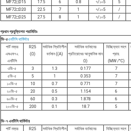
MF72□D15
17.5
6
0.8
৭/১০5
5
MF72□D20
22.5
7
1
৭/১০5
/
MF72□D25
27.5
8
1
৭/১০5
/
প্রধান প্রযুক্তিগত পরামিতিঃ
ডি-৫
এনটিসি থার্মিস্টর
পার্ট নম্বর
R25
সর্বাধিক স্থিতিশীল
সর্বাধিক বর্তমানের
বিচ্ছিন্নতা সহগ
এমএফ৭২
(Ω)
বর্তমান ((A)
প্রতিরোধের আনুমানিক মান
প্রায়.
এনটিসি
Ω)
(MW /°C)
৩ডি-৫
3
1.3
0.177
7
৫ডি-৫
5
1
0.353
7
১০ডি-৫
10
0.7
0.771
7
২০ডি-৫
20
0.5
1.154
6
৬০ডি-৫
60
0.3
1.878
6
২০০ডি-৫
200
0.1
18.7
5
ডি-৭ এনটিসি থার্মিস্টর
পার্ট নম্বর
R25
সর্বাধিক স্থিতিশীল
সর্বাধিক বর্তমানের
বিচ্ছিন্নতা সহগ