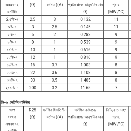
এমএফ৭২
(Ω)
বর্তমান ((A)
প্রতিরোধের আনুমানিক মান
প্রায়.
এনটিসি
Ω)
(MW /°C)
2.৫ডি-৭
2.5
3
0.132
11
৩ডি-৭
3
2.5
0.145
11
৫ডি-৭
5
2
0.283
9
৮ডি-৭
8
1
0.539
9
১০ডি-৭
10
1
0.616
9
১২ডি-৭
12
1
0.816
9
১৬ডি-৭
16
0.7
1.003
8
২২ডি-৭
22
0.6
1.108
8
৩৩ডি-৭
33
0.5
1.485
8
২০০ডি-৭
200
0.2
11.65
7
ডি-৯ এনটিসি থার্মিস্টর
অংশ
R25
সর্বাধিক স্থিতিশীল
সর্বাধিক বর্তমানের
বিচ্ছিন্নতা সহগ
সংখ্যা
(Ω)
বর্তমান ((A)
প্রতিরোধের আনুমানিক মান
প্রায়.
এমএফ৭২
Ω)
(MW /°C)