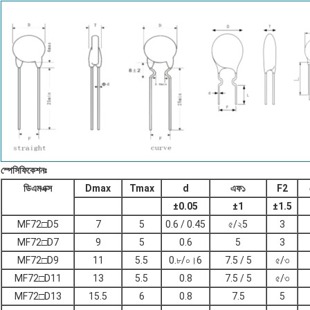
স্পেসিফিকেশনঃ
ডিএমএক্স
Dmax
Tmax
d
এফ১
F2
±
0.05
±
1
±
1.5
MF72□D5
7
5
0.6 / 0.45
৫/২5
3
MF72□D7
9
5
0.6
5
3
MF72□D9
11
5.5
0.৮/০।6
7.5 / 5
৫/৩
MF72□D11
13
5.5
0.8
7.5 / 5
৫/৩
MF72□D13
15.5
6
0.8
7.5
5