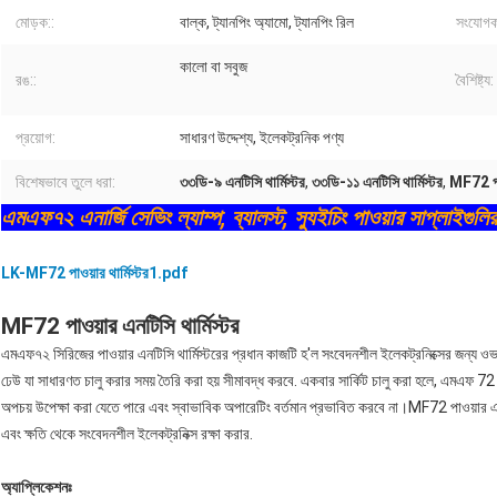
মোড়ক::
বাল্ক, ট্যানপিং অ্যামো, ট্যানপিং রিল
সংযোগক
কালো বা সবুজ
রঙ::
বৈশিষ্ট্য:
প্রয়োগ:
সাধারণ উদ্দেশ্য, ইলেকট্রনিক পণ্য
বিশেষভাবে তুলে ধরা:
৩৩ডি-৯ এনটিসি থার্মিস্টর
,
৩৩ডি-১১ এনটিসি থার্মিস্টর
,
MF72 পাও
এমএফ৭২ এনার্জি সেভিং ল্যাম্প, ব্যালস্ট, স্যুইচিং পাওয়ার সাপ্লাইগুলির
LK-MF72 পাওয়ার থার্মিস্টর1.pdf
MF72 পাওয়ার এনটিসি থার্মিস্টর
এমএফ৭২ সিরিজের পাওয়ার এনটিসি থার্মিস্টরের প্রধান কাজটি হ'ল সংবেদনশীল ইলেকট্রনিক্সের জন্য ও
ঢেউ যা সাধারণত চালু করার সময় তৈরি করা হয় সীমাবদ্ধ করবে. একবার সার্কিট চালু করা হলে, এমএফ 72 পা
অপচয় উপেক্ষা করা যেতে পারে এবং স্বাভাবিক অপারেটিং বর্তমান প্রভাবিত করবে না।MF72 পাওয়ার এনটি
এবং ক্ষতি থেকে সংবেদনশীল ইলেকট্রনিক্স রক্ষা করার.
অ্যাপ্লিকেশনঃ