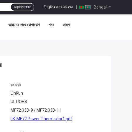
উদ্ধৃতির জন্য আবেদন
|
Bengali
অনুসন্ধান করুন
আমাদের সাথে যোগাযোগ
খবর
মামলা
র
ডং গুয়াং
LinKun
UL ROHS
MF72 33D-9 / MF72 33D-11
LK-MF72 Power Thermistor1.pdf