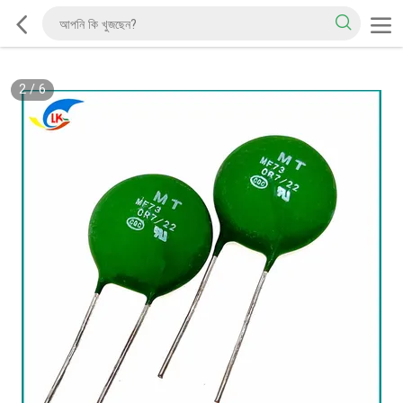
2
/
6