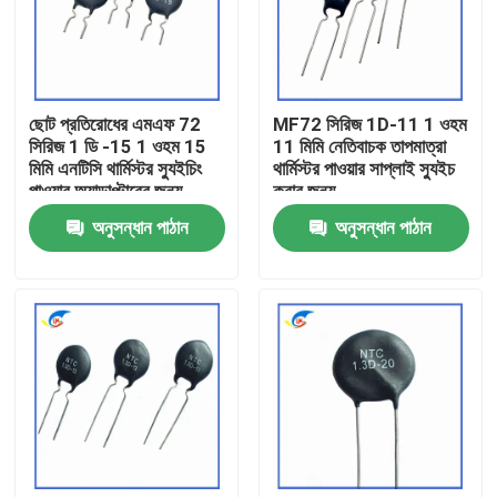
আমাদের সম্বন্ধে
ছোট প্রতিরোধের এমএফ 72
MF72 সিরিজ 1D-11 1 ওহম
কারখানা পরিদর্শন
সিরিজ 1 ডি -15 1 ওহম 15
11 মিমি নেতিবাচক তাপমাত্রা
মিমি এনটিসি থার্মিস্টর স্যুইচিং
থার্মিস্টর পাওয়ার সাপ্লাই স্যুইচ
পাওয়ার অ্যাডাপ্টারের জন্য
করার জন্য
গুণমান নিয়ন্ত্রণ
উপযুক্ত
অনুসন্ধান পাঠান
অনুসন্ধান পাঠান
আমাদের সাথে যোগাযোগ
খবর
মামলা
পিটিসি থার্মিস্টর